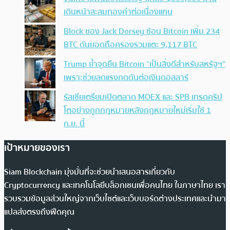
เดินหน้าสะสมทองคำต่อเนื่องแทน
Block ของ Jack Dorsey ช้อน Bitcoin เพิ่ม 234
BTC ดันยอดถือครองรวมแตะ 9,117 BTC
Trump ย้ำจุดยืน Bitcoin “เป็นสิ่งดีสำหรับสหรัฐฯ”
เพราะช่วยลดแรงกดดันต่อเงินดอลลาร์
รัสเซียเตรียมเปิดตลาด MOEX และ SPB เทรดคริป
โตอย่างถูกกฎหมายหลังกฎหมายใหม่เริ่มใช้ 1
ก.ย. นี้
เป้าหมายของเรา
Siam Blockchain มุ่งมั่นที่จะช่วยนำเสนอสารเกี่ยวกับ
Cryptocurrency และเทคโนโลยีบล็อกเชนเพื่อคนไทย ในภาษาไทย เรา
รวบรวมข้อมูลส่วนใหญ่จากเว็บไซต์และเว็บบอร์ดต่างประเทศและนำมา
แปลส่งตรงถึงฟีดคุณ