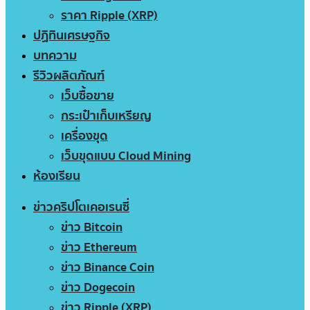
ราคา Ripple (XRP)
ปฏิทินเศรษฐกิจ
บทความ
รีวิวผลิตภัณฑ์
เว็บซื้อขาย
กระเป๋าเก็บเหรียญ
เครื่องขุด
เว็บขุดแบบ Cloud Mining
ห้องเรียน
ข่าวคริปโตเคอเรนซี่
ข่าว Bitcoin
ข่าว Ethereum
ข่าว Binance Coin
ข่าว Dogecoin
ข่าว Ripple (XRP)