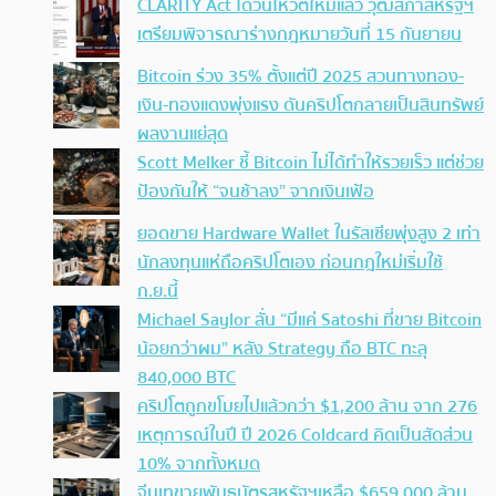
CLARITY Act ได้วันโหวตใหม่แล้ว วุฒิสภาสหรัฐฯ
เตรียมพิจารณาร่างกฎหมายวันที่ 15 กันยายน
Bitcoin ร่วง 35% ตั้งแต่ปี 2025 สวนทางทอง-
เงิน-ทองแดงพุ่งแรง ดันคริปโตกลายเป็นสินทรัพย์
ผลงานแย่สุด
Scott Melker ชี้ Bitcoin ไม่ได้ทำให้รวยเร็ว แต่ช่วย
ป้องกันให้ “จนช้าลง” จากเงินเฟ้อ
ยอดขาย Hardware Wallet ในรัสเซียพุ่งสูง 2 เท่า
นักลงทุนแห่ถือคริปโตเอง ก่อนกฎใหม่เริ่มใช้
ก.ย.นี้
Michael Saylor ลั่น “มีแค่ Satoshi ที่ขาย Bitcoin
น้อยกว่าผม” หลัง Strategy ถือ BTC ทะลุ
840,000 BTC
คริปโตถูกขโมยไปแล้วกว่า $1,200 ล้าน จาก 276
เหตุการณ์ในปี ปี 2026 Coldcard คิดเป็นสัดส่วน
10% จากทั้งหมด
จีนเทขายพันธบัตรสหรัฐฯเหลือ $659,000 ล้าน