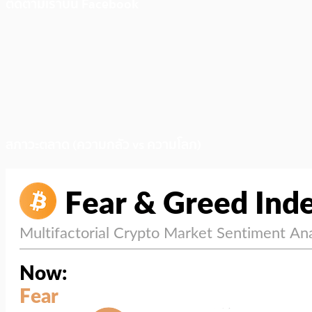
ติดตามเราบน Facebook
สภาวะตลาด (ความกลัว vs ความโลภ)