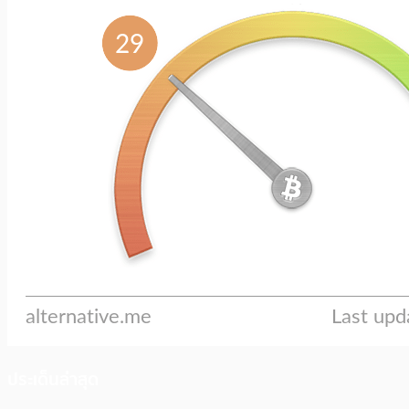
ประเด็นล่าสุด