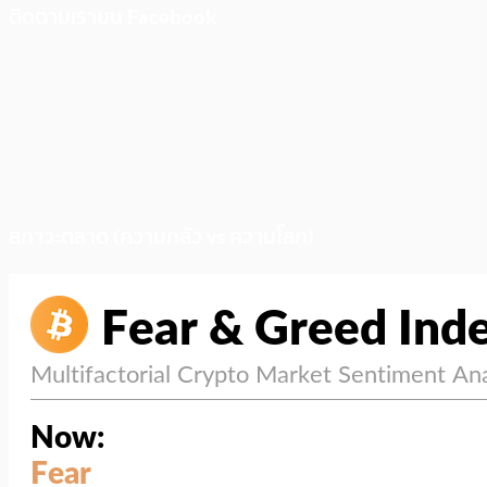
ติดตามเราบน Facebook
สภาวะตลาด (ความกลัว vs ความโลภ)