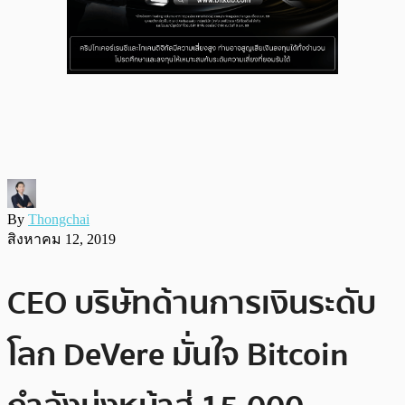
By
Thongchai
สิงหาคม 12, 2019
CEO บริษัทด้านการเงินระดับ
โลก DeVere มั่นใจ Bitcoin