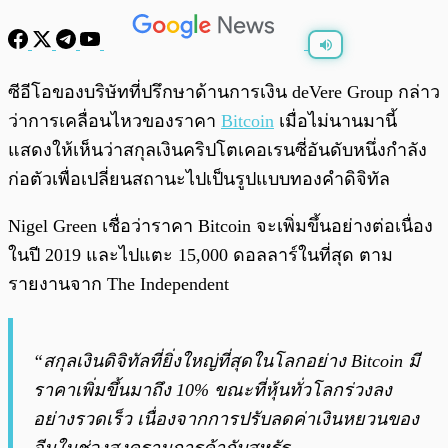
พร้อมเล่น
0:00
/
0:00
ซีอีโอของบริษัทที่ปรึกษาด้านการเงิน deVere Group กล่าว
ว่าการเคลื่อนไหวของราคา
Bitcoin
เมื่อไม่นานมานี้
แสดงให้เห็นว่าสกุลเงินคริปโตเคอเรนซี่อันดับหนึ่งกำลัง
ก่อตัวเพื่อเปลี่ยนสถานะไปเป็นรูปแบบทองคำดิจิทัล
Nigel Green เชื่อว่าราคา Bitcoin จะเพิ่มขึ้นอย่างต่อเนื่อง
ในปี 2019 และไปแตะ 15,000 ดอลลาร์ในที่สุด ตาม
รายงานจาก The Independent
“สกุลเงินดิจิทัลที่ยิ่งใหญ่ที่สุดในโลกอย่าง Bitcoin มี
ราคาเพิ่มขึ้นมาถึง 10% ขณะที่หุ้นทั่วโลกร่วงลง
อย่างรวดเร็ว เนื่องจากการปรับลดค่าเงินหยวนของ