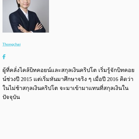
Thongchai
ผู้ที่คลั่งไคล้บิทคอยน์และสกุลเงินคริปโต เริ่มรู้จักบิทคอย
น์ช่วงปี 2015 แต่เริ่มหันมาศึกษาจริง ๆ เมื่อปี 2016 คิดว่า
ในไม่ช้าสกุลเงินคริปโต จะมาเข้ามาแทนที่สกุลเงินใน
ปัจจุบัน