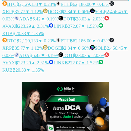
BTC
฿2,129,133
▼ 0.23%
ETH
฿62,186.00
▼ 0.43%
XRP
฿35.77
▼ 1.12%
DOGE
฿2.34
▼ 0.66%
SOL
฿2,456.45
▼
0.03%
ADA
฿6.42
▼ 0.19%
DOT
฿28.03
▲ 2.03%
AVAX
฿223.29
▲ 2.31%
LINK
฿272.07
▼ 1.52%
KUB
฿20.33
▼ 1.35%
BTC
฿2,129,133
▼ 0.23%
ETH
฿62,186.00
▼ 0.43%
XRP
฿35.77
▼ 1.12%
DOGE
฿2.34
▼ 0.66%
SOL
฿2,456.45
▼
0.03%
ADA
฿6.42
▼ 0.19%
DOT
฿28.03
▲ 2.03%
AVAX
฿223.29
▲ 2.31%
LINK
฿272.07
▼ 1.52%
KUB
฿20.33
▼ 1.35%