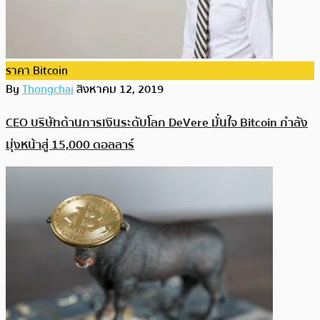
ราคา Bitcoin
By
Thongchai
สิงหาคม 12, 2019
CEO บริษัทด้านการเงินระดับโลก DeVere มั่นใจ Bitcoin กำลัง
มุ่งหน้าสู่ 15,000 ดอลลาร์