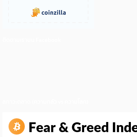
ติดตามเราบน Facebook
สภาวะตลาด (ความกลัว vs ความโลภ)