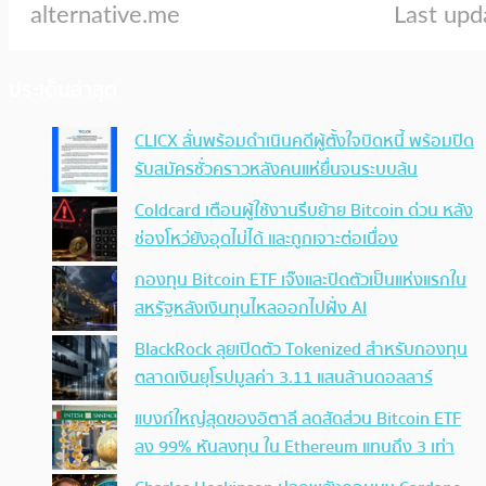
ประเด็นล่าสุด
CLICX ลั่นพร้อมดำเนินคดีผู้ตั้งใจบิดหนี้ พร้อมปิด
รับสมัครชั่วคราวหลังคนแห่ยื่นจนระบบล้น
Coldcard เตือนผู้ใช้งานรีบย้าย Bitcoin ด่วน หลัง
ช่องโหว่ยังอุดไม่ได้ และถูกเจาะต่อเนื่อง
กองทุน Bitcoin ETF เจ๊งและปิดตัวเป็นแห่งแรกใน
สหรัฐหลังเงินทุนไหลออกไปฝั่ง AI
BlackRock ลุยเปิดตัว Tokenized สำหรับกองทุน
ตลาดเงินยุโรปมูลค่า 3.11 แสนล้านดอลลาร์
แบงก์ใหญ่สุดของอิตาลี ลดสัดส่วน Bitcoin ETF
ลง 99% หันลงทุน ใน Ethereum แทนถึง 3 เท่า