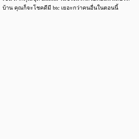
บ้าน คุณก็จะโชคดีมี btc เยอะกว่าคนอื่นในตอนนี้