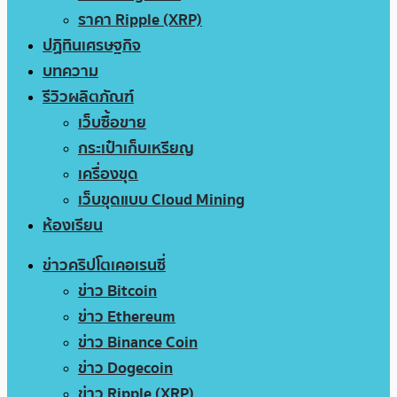
ราคา Ripple (XRP)
ปฏิทินเศรษฐกิจ
บทความ
รีวิวผลิตภัณฑ์
เว็บซื้อขาย
กระเป๋าเก็บเหรียญ
เครื่องขุด
เว็บขุดแบบ Cloud Mining
ห้องเรียน
ข่าวคริปโตเคอเรนซี่
ข่าว Bitcoin
ข่าว Ethereum
ข่าว Binance Coin
ข่าว Dogecoin
ข่าว Ripple (XRP)