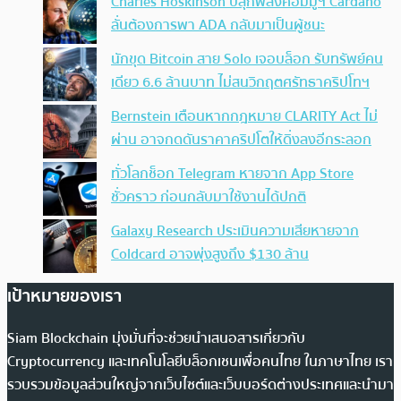
Charles Hoskinson ปลุกพลังคอมมูฯ Cardano
ลั่นต้องการพา ADA กลับมาเป็นผู้ชนะ
นักขุด Bitcoin สาย Solo เจอบล็อก รับทรัพย์คน
เดียว 6.6 ล้านบาท ไม่สนวิกฤตศรัทธาคริปโทฯ
Bernstein เตือนหากกฎหมาย CLARITY Act ไม่
ผ่าน อาจกดดันราคาคริปโตให้ดิ่งลงอีกระลอก
ทั่วโลกช็อก Telegram หายจาก App Store
ชั่วคราว ก่อนกลับมาใช้งานได้ปกติ
Galaxy Research ประเมินความเสียหายจาก
Coldcard อาจพุ่งสูงถึง $130 ล้าน
เป้าหมายของเรา
Siam Blockchain มุ่งมั่นที่จะช่วยนำเสนอสารเกี่ยวกับ
Cryptocurrency และเทคโนโลยีบล็อกเชนเพื่อคนไทย ในภาษาไทย เรา
รวบรวมข้อมูลส่วนใหญ่จากเว็บไซต์และเว็บบอร์ดต่างประเทศและนำมา