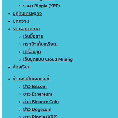
ราคา Ripple (XRP)
ปฏิทินเศรษฐกิจ
บทความ
รีวิวผลิตภัณฑ์
เว็บซื้อขาย
กระเป๋าเก็บเหรียญ
เครื่องขุด
เว็บขุดแบบ Cloud Mining
ห้องเรียน
ข่าวคริปโตเคอเรนซี่
ข่าว Bitcoin
ข่าว Ethereum
ข่าว Binance Coin
ข่าว Dogecoin
ข่าว Ripple (XRP)