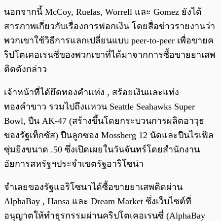
นอกจากนี้ McCoy, Ruelas, Worrell และ Gomez ยังได้
สารภาพเกี่ยวกับเรื่องการฟอกเงิน โดยสื่อข่าวรายงานว่า
พวกเขาใช้วิธีการแลกเปลี่ยนแบบ peer-to-peer เพื่อขายค
ริปโตเคอเรนซี่ของพวกเขาที่ได้มาจากการซื้อขายยาเสพ
ติดดังกล่าว
เจ้าหน้าที่ได้ยึดทองคำแท่ง , สร้อยเงินและแท่ง
ทองคำขาว รวมไปถึงแหวน Seattle Seahawks Super
Bowl, ปืน AK-47 (สร้างขึ้นโดยกระบวนการผลิตอาวุธ
ของรัฐเท็กซัส) ปืนลูกซอง Mossberg 12 นัดและปืนไรเฟิล
ซุ่มยิงขนาด .50 ซึ่งเปิดเผยในวันจันทร์โดยสำนักงาน
อัยการสหรัฐฯประจำเขตรัฐอาริโซน่า
จำเลยของรัฐแอริโซนาได้ซื้อขายยาเสพติดผ่าน
AlphaBay , Hansa และ Dream Market ซึ่งเว็บไซต์ที่
อนุญาตให้ทำธุรกรรมผ่านคริปโตเคอเรนซี่ (AlphaBay