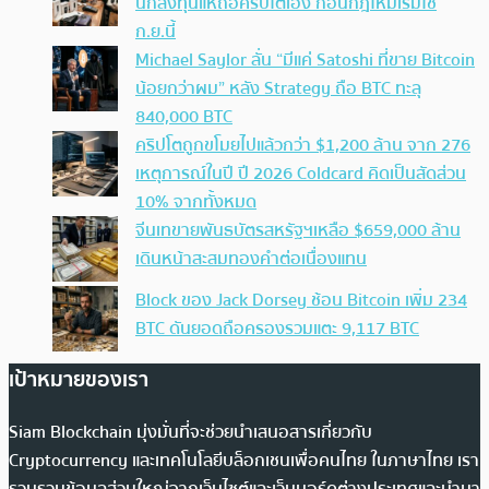
นักลงทุนแห่ถือคริปโตเอง ก่อนกฎใหม่เริ่มใช้
ก.ย.นี้
Michael Saylor ลั่น “มีแค่ Satoshi ที่ขาย Bitcoin
น้อยกว่าผม” หลัง Strategy ถือ BTC ทะลุ
840,000 BTC
คริปโตถูกขโมยไปแล้วกว่า $1,200 ล้าน จาก 276
เหตุการณ์ในปี ปี 2026 Coldcard คิดเป็นสัดส่วน
10% จากทั้งหมด
จีนเทขายพันธบัตรสหรัฐฯเหลือ $659,000 ล้าน
เดินหน้าสะสมทองคำต่อเนื่องแทน
Block ของ Jack Dorsey ช้อน Bitcoin เพิ่ม 234
BTC ดันยอดถือครองรวมแตะ 9,117 BTC
เป้าหมายของเรา
Siam Blockchain มุ่งมั่นที่จะช่วยนำเสนอสารเกี่ยวกับ
Cryptocurrency และเทคโนโลยีบล็อกเชนเพื่อคนไทย ในภาษาไทย เรา
รวบรวมข้อมูลส่วนใหญ่จากเว็บไซต์และเว็บบอร์ดต่างประเทศและนำมา