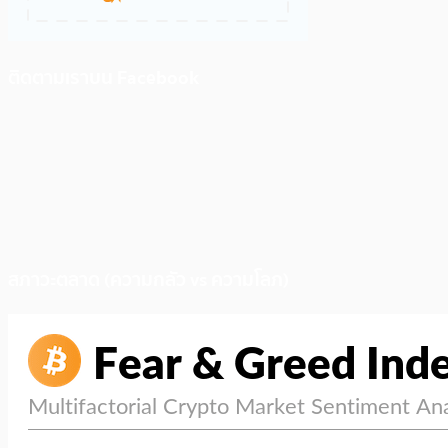
ติดตามเราบน Facebook
สภาวะตลาด (ความกลัว vs ความโลภ)