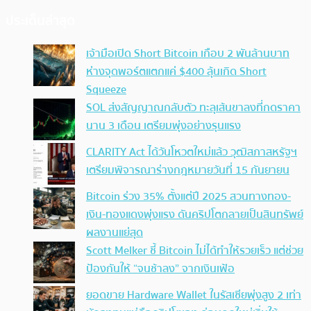
ประเด็นล่าสุด
เจ้ามือเปิด Short Bitcoin เกือบ 2 พันล้านบาท
ห่างจุดพอร์ตแตกแค่ $400 ลุ้นเกิด Short
Squeeze
SOL ส่งสัญญาณกลับตัว ทะลุเส้นขาลงที่กดราคา
นาน 3 เดือน เตรียมพุ่งอย่างรุนแรง
CLARITY Act ได้วันโหวตใหม่แล้ว วุฒิสภาสหรัฐฯ
เตรียมพิจารณาร่างกฎหมายวันที่ 15 กันยายน
Bitcoin ร่วง 35% ตั้งแต่ปี 2025 สวนทางทอง-
เงิน-ทองแดงพุ่งแรง ดันคริปโตกลายเป็นสินทรัพย์
ผลงานแย่สุด
Scott Melker ชี้ Bitcoin ไม่ได้ทำให้รวยเร็ว แต่ช่วย
ป้องกันให้ “จนช้าลง” จากเงินเฟ้อ
ยอดขาย Hardware Wallet ในรัสเซียพุ่งสูง 2 เท่า