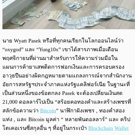
นาย Wyatt Pasek หรือที่ทุกคนเรียกในโลกออนไลน์ว่า
“oxygod” และ “Yung10x” เขาได้สารภาพเมื่อเดือน
พฤศจิกายนที่ผ่านมาสำหรับการให้ความร่วมมือใน
แผนการค้ายาเสพติดการฟอกเงินและการครอบครอง
อาวุธปืนอย่างผิดกฎหมายตามแถลงการณ์จากสำนักงาน
อัยการสหรัฐฯประจำภาคแห่งรัฐแคลิฟอร์เนีย ในฐานะที่
เป็นส่วนหนึ่งของข้อตกลง Pasek จะต้องเปลี่ยนเงินสด
21,000 ดอลลาร์ไปเป็น “สร้อยคอทองคำและสร้างเพชรที่
สลักข้อความว่า
Bitcoin
” นาฬิกาฝังเพชร , ทองคำสอง
แท่ง , และ Bitcoin มูลค่า “ หลายพันดอลลาร์” และ คริป
โตเคอเรนซี่สกุลอื่น ๆ ที่อยู่ในกระเป๋า
Blockchain
Wallet