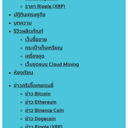
ราคา Ripple (XRP)
ปฏิทินเศรษฐกิจ
บทความ
รีวิวผลิตภัณฑ์
เว็บซื้อขาย
กระเป๋าเก็บเหรียญ
เครื่องขุด
เว็บขุดแบบ Cloud Mining
ห้องเรียน
ข่าวคริปโตเคอเรนซี่
ข่าว Bitcoin
ข่าว Ethereum
ข่าว Binance Coin
ข่าว Dogecoin
ข่าว Ripple (XRP)