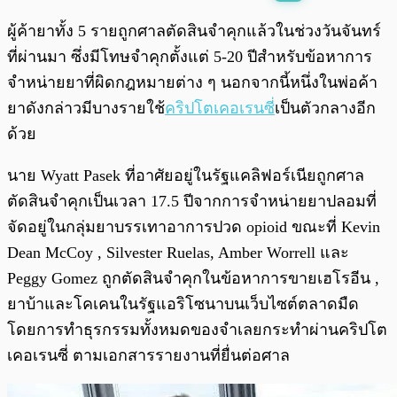
พร้อมเล่น
0:00
/
0:00
ผู้ค้ายาทั้ง 5 รายถูกศาลตัดสินจำคุกแล้วในช่วงวันจันทร์
ที่ผ่านมา ซึ่งมีโทษจำคุกตั้งแต่ 5-20 ปีสำหรับข้อหาการ
จำหน่ายยาที่ผิดกฎหมายต่าง ๆ นอกจากนี้หนึ่งในพ่อค้า
ยาดังกล่าวมีบางรายใช้
คริปโตเคอเรนซี
่เป็นตัวกลางอีก
ด้วย
นาย Wyatt Pasek ที่อาศัยอยู่ในรัฐแคลิฟอร์เนียถูกศาล
ตัดสินจำคุกเป็นเวลา 17.5 ปีจากการจำหน่ายยาปลอมที่
จัดอยู่ในกลุ่มยาบรรเทาอาการปวด opioid ขณะที่ Kevin
Dean McCoy , Silvester Ruelas, Amber Worrell และ
Peggy Gomez ถูกตัดสินจำคุกในข้อหาการขายเฮโรอีน ,
ยาบ้าและโคเคนในรัฐแอริโซนาบนเว็บไซต์ตลาดมืด
โดยการทำธุรกรรมทั้งหมดของจำเลยกระทำผ่านคริปโต
เคอเรนซี่ ตาม
เอกสารรายงานที่ยื่นต่อศาล