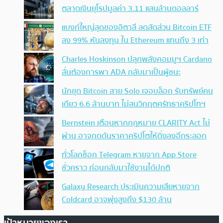
ตลาดเงินยุโรปมูลค่า 3.11 แสนล้านดอลลาร์
แบงก์ใหญ่สุดของอิตาลี ลดสัดส่วน Bitcoin ETF
ลง 99% หันลงทุน ใน Ethereum แทนถึง 3 เท่า
Charles Hoskinson ปลุกพลังคอมมูฯ Cardano
ลั่นต้องการพา ADA กลับมาเป็นผู้ชนะ
นักขุด Bitcoin สาย Solo เจอบล็อก รับทรัพย์คน
เดียว 6.6 ล้านบาท ไม่สนวิกฤตศรัทธาคริปโทฯ
Bernstein เตือนหากกฎหมาย CLARITY Act ไม่
ผ่าน อาจกดดันราคาคริปโตให้ดิ่งลงอีกระลอก
ทั่วโลกช็อก Telegram หายจาก App Store
ชั่วคราว ก่อนกลับมาใช้งานได้ปกติ
Galaxy Research ประเมินความเสียหายจาก
Coldcard อาจพุ่งสูงถึง $130 ล้าน
เป้าหมายของเรา