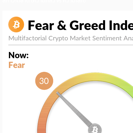
สภาวะตลาด (ความกลัว vs ความโลภ)