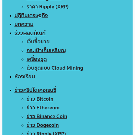
ราคา Ripple (XRP)
ปฏิทินเศรษฐกิจ
บทความ
รีวิวผลิตภัณฑ์
เว็บซื้อขาย
กระเป๋าเก็บเหรียญ
เครื่องขุด
เว็บขุดแบบ Cloud Mining
ห้องเรียน
ข่าวคริปโตเคอเรนซี่
ข่าว Bitcoin
ข่าว Ethereum
ข่าว Binance Coin
ข่าว Dogecoin
ข่าว Ripple (XRP)