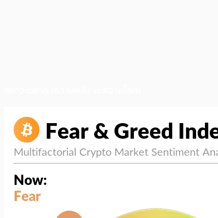
สภาวะตลาด (ความกลัว vs ความโลภ)