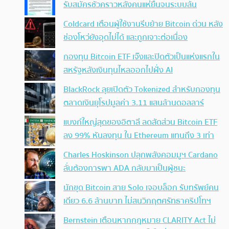
รับสมัครชั่วคราวหลังคนแห่ยื่นจนระบบล้น
Coldcard เตือนผู้ใช้งานรีบย้าย Bitcoin ด่วน หลัง
ช่องโหว่ยังอุดไม่ได้ และถูกเจาะต่อเนื่อง
กองทุน Bitcoin ETF เจ๊งและปิดตัวเป็นแห่งแรกใน
สหรัฐหลังเงินทุนไหลออกไปฝั่ง AI
BlackRock ลุยเปิดตัว Tokenized สำหรับกองทุน
ตลาดเงินยุโรปมูลค่า 3.11 แสนล้านดอลลาร์
แบงก์ใหญ่สุดของอิตาลี ลดสัดส่วน Bitcoin ETF
ลง 99% หันลงทุน ใน Ethereum แทนถึง 3 เท่า
Charles Hoskinson ปลุกพลังคอมมูฯ Cardano
ลั่นต้องการพา ADA กลับมาเป็นผู้ชนะ
นักขุด Bitcoin สาย Solo เจอบล็อก รับทรัพย์คน
เดียว 6.6 ล้านบาท ไม่สนวิกฤตศรัทธาคริปโทฯ
Bernstein เตือนหากกฎหมาย CLARITY Act ไม่