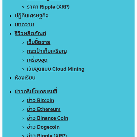
ราคา Ripple (XRP)
ปฏิทินเศรษฐกิจ
บทความ
รีวิวผลิตภัณฑ์
เว็บซื้อขาย
กระเป๋าเก็บเหรียญ
เครื่องขุด
เว็บขุดแบบ Cloud Mining
ห้องเรียน
ข่าวคริปโตเคอเรนซี่
ข่าว Bitcoin
ข่าว Ethereum
ข่าว Binance Coin
ข่าว Dogecoin
ข่าว Ripple (XRP)