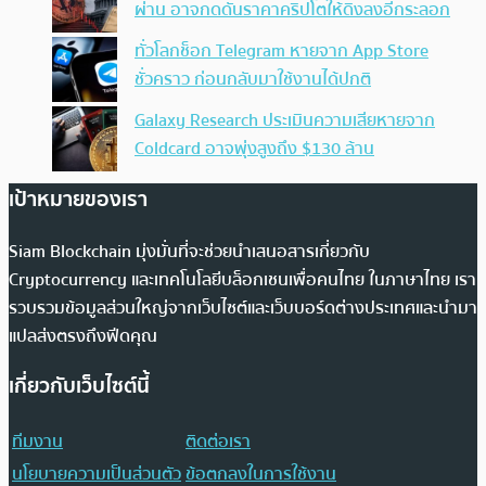
ผ่าน อาจกดดันราคาคริปโตให้ดิ่งลงอีกระลอก
ทั่วโลกช็อก Telegram หายจาก App Store
ชั่วคราว ก่อนกลับมาใช้งานได้ปกติ
Galaxy Research ประเมินความเสียหายจาก
Coldcard อาจพุ่งสูงถึง $130 ล้าน
เป้าหมายของเรา
Siam Blockchain มุ่งมั่นที่จะช่วยนำเสนอสารเกี่ยวกับ
Cryptocurrency และเทคโนโลยีบล็อกเชนเพื่อคนไทย ในภาษาไทย เรา
รวบรวมข้อมูลส่วนใหญ่จากเว็บไซต์และเว็บบอร์ดต่างประเทศและนำมา
แปลส่งตรงถึงฟีดคุณ
เกี่ยวกับเว็บไซต์นี้
ทีมงาน
ติดต่อเรา
นโยบายความเป็นส่วนตัว
ข้อตกลงในการใช้งาน