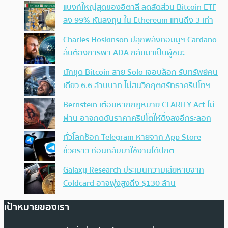
แบงก์ใหญ่สุดของอิตาลี ลดสัดส่วน Bitcoin ETF
ลง 99% หันลงทุน ใน Ethereum แทนถึง 3 เท่า
Charles Hoskinson ปลุกพลังคอมมูฯ Cardano
ลั่นต้องการพา ADA กลับมาเป็นผู้ชนะ
นักขุด Bitcoin สาย Solo เจอบล็อก รับทรัพย์คน
เดียว 6.6 ล้านบาท ไม่สนวิกฤตศรัทธาคริปโทฯ
Bernstein เตือนหากกฎหมาย CLARITY Act ไม่
ผ่าน อาจกดดันราคาคริปโตให้ดิ่งลงอีกระลอก
ทั่วโลกช็อก Telegram หายจาก App Store
ชั่วคราว ก่อนกลับมาใช้งานได้ปกติ
Galaxy Research ประเมินความเสียหายจาก
Coldcard อาจพุ่งสูงถึง $130 ล้าน
เป้าหมายของเรา