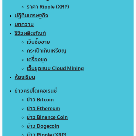
ราคา Ripple (XRP)
ปฏิทินเศรษฐกิจ
บทความ
รีวิวผลิตภัณฑ์
เว็บซื้อขาย
กระเป๋าเก็บเหรียญ
เครื่องขุด
เว็บขุดแบบ Cloud Mining
ห้องเรียน
ข่าวคริปโตเคอเรนซี่
ข่าว Bitcoin
ข่าว Ethereum
ข่าว Binance Coin
ข่าว Dogecoin
ข่าว Ripple (XRP)