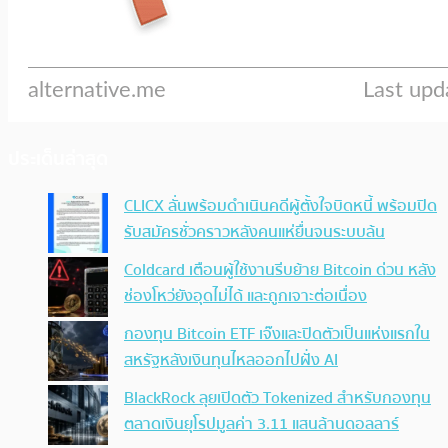
ประเด็นล่าสุด
CLICX ลั่นพร้อมดำเนินคดีผู้ตั้งใจบิดหนี้ พร้อมปิด
รับสมัครชั่วคราวหลังคนแห่ยื่นจนระบบล้น
Coldcard เตือนผู้ใช้งานรีบย้าย Bitcoin ด่วน หลัง
ช่องโหว่ยังอุดไม่ได้ และถูกเจาะต่อเนื่อง
กองทุน Bitcoin ETF เจ๊งและปิดตัวเป็นแห่งแรกใน
สหรัฐหลังเงินทุนไหลออกไปฝั่ง AI
BlackRock ลุยเปิดตัว Tokenized สำหรับกองทุน
ตลาดเงินยุโรปมูลค่า 3.11 แสนล้านดอลลาร์