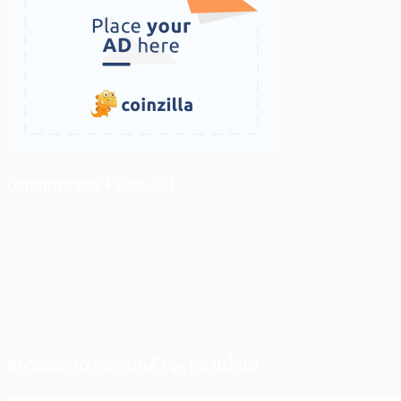
ติดตามเราบน Facebook
สภาวะตลาด (ความกลัว vs ความโลภ)