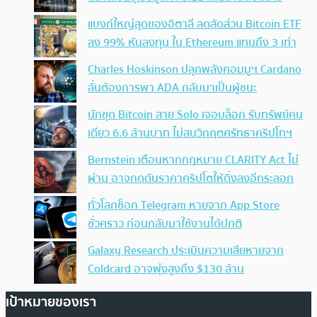
แบงก์ใหญ่สุดของอิตาลี ลดสัดส่วน Bitcoin ETF
ลง 99% หันลงทุน ใน Ethereum แทนถึง 3 เท่า
Charles Hoskinson ปลุกพลังคอมมูฯ Cardano
ลั่นต้องการพา ADA กลับมาเป็นผู้ชนะ
นักขุด Bitcoin สาย Solo เจอบล็อก รับทรัพย์คน
เดียว 6.6 ล้านบาท ไม่สนวิกฤตศรัทธาคริปโทฯ
Bernstein เตือนหากกฎหมาย CLARITY Act ไม่
ผ่าน อาจกดดันราคาคริปโตให้ดิ่งลงอีกระลอก
ทั่วโลกช็อก Telegram หายจาก App Store
ชั่วคราว ก่อนกลับมาใช้งานได้ปกติ
Galaxy Research ประเมินความเสียหายจาก
Coldcard อาจพุ่งสูงถึง $130 ล้าน
เป้าหมายของเรา