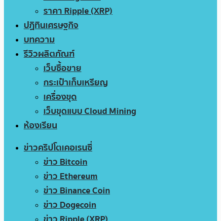
ราคา Ripple (XRP)
ปฏิทินเศรษฐกิจ
บทความ
รีวิวผลิตภัณฑ์
เว็บซื้อขาย
กระเป๋าเก็บเหรียญ
เครื่องขุด
เว็บขุดแบบ Cloud Mining
ห้องเรียน
ข่าวคริปโตเคอเรนซี่
ข่าว Bitcoin
ข่าว Ethereum
ข่าว Binance Coin
ข่าว Dogecoin
ข่าว Ripple (XRP)