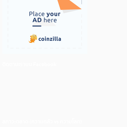
ติดตามเราบน Facebook
สภาวะตลาด (ความกลัว vs ความโลภ)