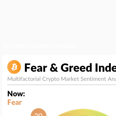
สภาวะตลาด (ความกลัว vs ความโลภ)