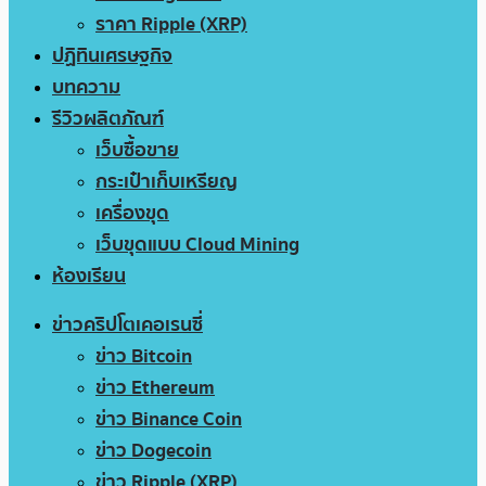
ราคา Ripple (XRP)
ปฏิทินเศรษฐกิจ
บทความ
รีวิวผลิตภัณฑ์
เว็บซื้อขาย
กระเป๋าเก็บเหรียญ
เครื่องขุด
เว็บขุดแบบ Cloud Mining
ห้องเรียน
ข่าวคริปโตเคอเรนซี่
ข่าว Bitcoin
ข่าว Ethereum
ข่าว Binance Coin
ข่าว Dogecoin
ข่าว Ripple (XRP)