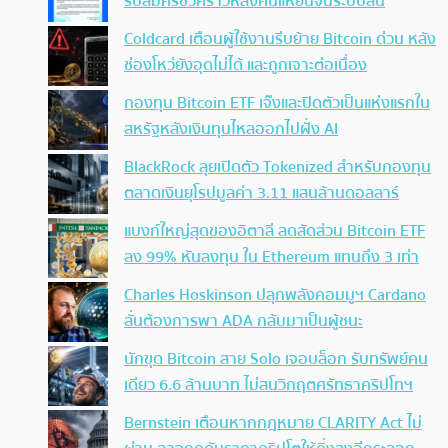
รับสมัครชั่วคราวหลังคนแห่ยื่นจนระบบล้น
Coldcard เตือนผู้ใช้งานรีบย้าย Bitcoin ด่วน หลัง
ช่องโหว่ยังอุดไม่ได้ และถูกเจาะต่อเนื่อง
กองทุน Bitcoin ETF เจ๊งและปิดตัวเป็นแห่งแรกใน
สหรัฐหลังเงินทุนไหลออกไปฝั่ง AI
BlackRock ลุยเปิดตัว Tokenized สำหรับกองทุน
ตลาดเงินยุโรปมูลค่า 3.11 แสนล้านดอลลาร์
แบงก์ใหญ่สุดของอิตาลี ลดสัดส่วน Bitcoin ETF
ลง 99% หันลงทุน ใน Ethereum แทนถึง 3 เท่า
Charles Hoskinson ปลุกพลังคอมมูฯ Cardano
ลั่นต้องการพา ADA กลับมาเป็นผู้ชนะ
นักขุด Bitcoin สาย Solo เจอบล็อก รับทรัพย์คน
เดียว 6.6 ล้านบาท ไม่สนวิกฤตศรัทธาคริปโทฯ
Bernstein เตือนหากกฎหมาย CLARITY Act ไม่