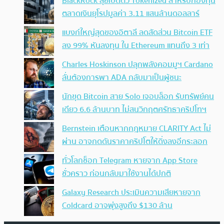
BlackRock ลุยเปิดตัว Tokenized สำหรับกองทุน
ตลาดเงินยุโรปมูลค่า 3.11 แสนล้านดอลลาร์
แบงก์ใหญ่สุดของอิตาลี ลดสัดส่วน Bitcoin ETF
ลง 99% หันลงทุน ใน Ethereum แทนถึง 3 เท่า
Charles Hoskinson ปลุกพลังคอมมูฯ Cardano
ลั่นต้องการพา ADA กลับมาเป็นผู้ชนะ
นักขุด Bitcoin สาย Solo เจอบล็อก รับทรัพย์คน
เดียว 6.6 ล้านบาท ไม่สนวิกฤตศรัทธาคริปโทฯ
Bernstein เตือนหากกฎหมาย CLARITY Act ไม่
ผ่าน อาจกดดันราคาคริปโตให้ดิ่งลงอีกระลอก
ทั่วโลกช็อก Telegram หายจาก App Store
ชั่วคราว ก่อนกลับมาใช้งานได้ปกติ
Galaxy Research ประเมินความเสียหายจาก
Coldcard อาจพุ่งสูงถึง $130 ล้าน