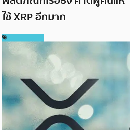
ผลิตภัณฑ์เรือธง คาดผู้คนแห่
ใช้ XRP อีกมาก
ข่าว Ripple (XRP)