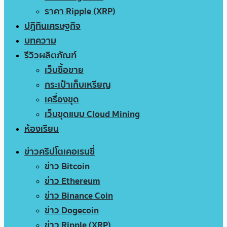
ราคา Ripple (XRP)
ปฏิทินเศรษฐกิจ
บทความ
รีวิวผลิตภัณฑ์
เว็บซื้อขาย
กระเป๋าเก็บเหรียญ
เครื่องขุด
เว็บขุดแบบ Cloud Mining
ห้องเรียน
ข่าวคริปโตเคอเรนซี่
ข่าว Bitcoin
ข่าว Ethereum
ข่าว Binance Coin
ข่าว Dogecoin
ข่าว Ripple (XRP)