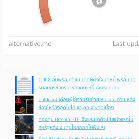
ประเด็นล่าสุด
CLICX ลั่นพร้อมดำเนินคดีผู้ตั้งใจบิดหนี้ พร้อมปิด
รับสมัครชั่วคราวหลังคนแห่ยื่นจนระบบล้น
Coldcard เตือนผู้ใช้งานรีบย้าย Bitcoin ด่วน หลัง
ช่องโหว่ยังอุดไม่ได้ และถูกเจาะต่อเนื่อง
กองทุน Bitcoin ETF เจ๊งและปิดตัวเป็นแห่งแรกใน
สหรัฐหลังเงินทุนไหลออกไปฝั่ง AI