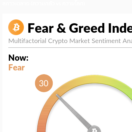
สภาวะตลาด (ความกลัว vs ความโลภ)