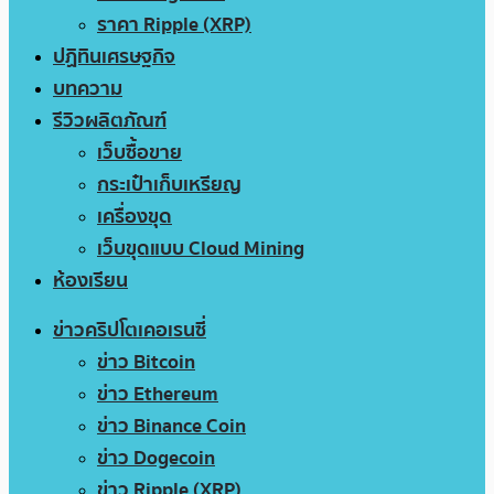
ราคา Ripple (XRP)
ปฏิทินเศรษฐกิจ
บทความ
รีวิวผลิตภัณฑ์
เว็บซื้อขาย
กระเป๋าเก็บเหรียญ
เครื่องขุด
เว็บขุดแบบ Cloud Mining
ห้องเรียน
ข่าวคริปโตเคอเรนซี่
ข่าว Bitcoin
ข่าว Ethereum
ข่าว Binance Coin
ข่าว Dogecoin
ข่าว Ripple (XRP)