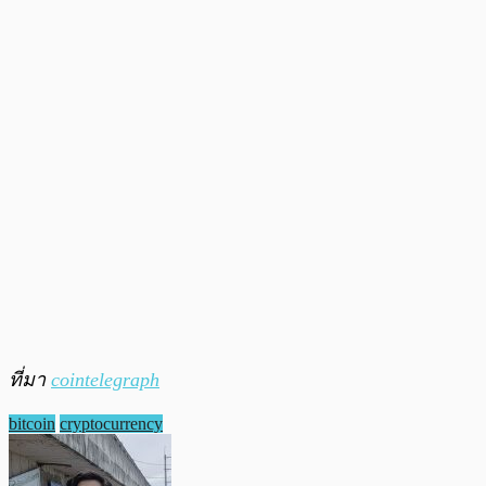
ที่มา
cointelegraph
bitcoin
cryptocurrency