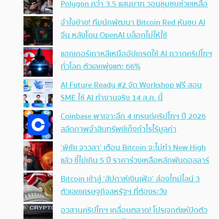
Polygon กว่า 3.5 แสนบาท วอนชุมชนช่วยเหลือ
จำใจย้าย! ทีมนักพัฒนา Bitcoin Red หันซบ AI
จีน หลังโดน OpenAI บล็อกไม่ให้ใช้
แฮกเกอร์เกาหลีเหนืออัปเกรดใช้ AI กวาดคริปโทฯ
ทั่วโลก ตัวเลขพุ่งแตะ 66%
AI Future Ready #2 จัด Workshop ฟรี สอน
SME ใช้ AI ทำงานจริง 14 ส.ค. นี้
Coinbase พาเจาะลึก 4 เทรนด์คริปโทฯ ปี 2026
สลัดภาพจำสินทรัพย์เก็งกำไรไร้มูลค่า
‘พิชัย จาวลา’ เตือน Bitcoin จะไม่ทำ New High
แล้ว ชี้ไม่เกิน 5 ปี ราคาร่วงเหลือหลักพันดอลลาร์
Bitcoin เข้าสู่ ‘สัปดาห์เงินเฟ้อ’ ส่องไทม์ไลน์ 3
ตัวเลขเศรษฐกิจสหรัฐฯ ที่ต้องระวัง
อวสานคริปโทฯ เกลื่อนตลาด! โปรเจกต์แห่ปิดตัว