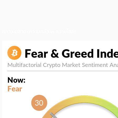
สภาวะตลาด (ความกลัว vs ความโลภ)