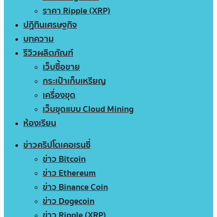
ราคา Ripple (XRP)
ปฏิทินเศรษฐกิจ
บทความ
รีวิวผลิตภัณฑ์
เว็บซื้อขาย
กระเป๋าเก็บเหรียญ
เครื่องขุด
เว็บขุดแบบ Cloud Mining
ห้องเรียน
ข่าวคริปโตเคอเรนซี่
ข่าว Bitcoin
ข่าว Ethereum
ข่าว Binance Coin
ข่าว Dogecoin
ข่าว Ripple (XRP)