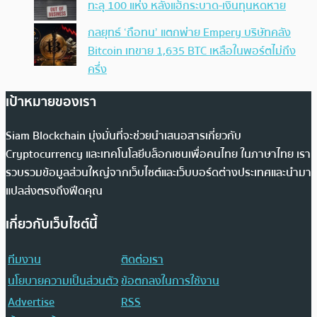
ทะลุ 100 แห่ง หลังแฮ็กระบาด-เงินทุนหดหาย
กลยุทธ์ ‘ถือทน’ แตกพ่าย Empery บริษัทคลัง
Bitcoin เทขาย 1,635 BTC เหลือในพอร์ตไม่ถึง
ครึ่ง
เป้าหมายของเรา
Siam Blockchain มุ่งมั่นที่จะช่วยนำเสนอสารเกี่ยวกับ
Cryptocurrency และเทคโนโลยีบล็อกเชนเพื่อคนไทย ในภาษาไทย เรา
รวบรวมข้อมูลส่วนใหญ่จากเว็บไซต์และเว็บบอร์ดต่างประเทศและนำมา
แปลส่งตรงถึงฟีดคุณ
เกี่ยวกับเว็บไซต์นี้
ทีมงาน
ติดต่อเรา
นโยบายความเป็นส่วนตัว
ข้อตกลงในการใช้งาน
Advertise
RSS