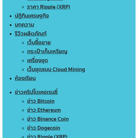
ราคา Ripple (XRP)
ปฏิทินเศรษฐกิจ
บทความ
รีวิวผลิตภัณฑ์
เว็บซื้อขาย
กระเป๋าเก็บเหรียญ
เครื่องขุด
เว็บขุดแบบ Cloud Mining
ห้องเรียน
ข่าวคริปโตเคอเรนซี่
ข่าว Bitcoin
ข่าว Ethereum
ข่าว Binance Coin
ข่าว Dogecoin
ข่าว Ripple (XRP)