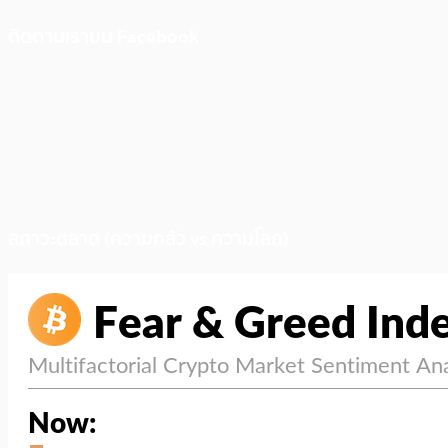
ติดตามเราบน Facebook
สภาวะตลาด (ความกลัว vs ความโลภ)