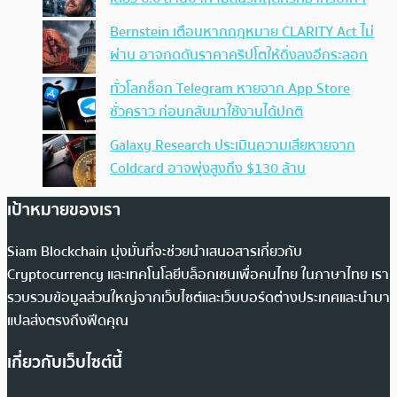
Bernstein เตือนหากกฎหมาย CLARITY Act ไม่
ผ่าน อาจกดดันราคาคริปโตให้ดิ่งลงอีกระลอก
ทั่วโลกช็อก Telegram หายจาก App Store
ชั่วคราว ก่อนกลับมาใช้งานได้ปกติ
Galaxy Research ประเมินความเสียหายจาก
Coldcard อาจพุ่งสูงถึง $130 ล้าน
เป้าหมายของเรา
Siam Blockchain มุ่งมั่นที่จะช่วยนำเสนอสารเกี่ยวกับ
Cryptocurrency และเทคโนโลยีบล็อกเชนเพื่อคนไทย ในภาษาไทย เรา
รวบรวมข้อมูลส่วนใหญ่จากเว็บไซต์และเว็บบอร์ดต่างประเทศและนำมา
แปลส่งตรงถึงฟีดคุณ
เกี่ยวกับเว็บไซต์นี้