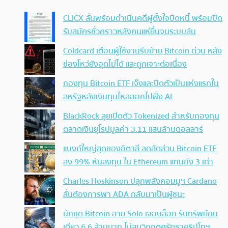
CLICX ลั่นพร้อมดำเนินคดีผู้ตั้งใจบิดหนี้ พร้อมปิด
รับสมัครชั่วคราวหลังคนแห่ยื่นจนระบบล้น
Coldcard เตือนผู้ใช้งานรีบย้าย Bitcoin ด่วน หลัง
ช่องโหว่ยังอุดไม่ได้ และถูกเจาะต่อเนื่อง
กองทุน Bitcoin ETF เจ๊งและปิดตัวเป็นแห่งแรกใน
สหรัฐหลังเงินทุนไหลออกไปฝั่ง AI
BlackRock ลุยเปิดตัว Tokenized สำหรับกองทุน
ตลาดเงินยุโรปมูลค่า 3.11 แสนล้านดอลลาร์
แบงก์ใหญ่สุดของอิตาลี ลดสัดส่วน Bitcoin ETF
ลง 99% หันลงทุน ใน Ethereum แทนถึง 3 เท่า
Charles Hoskinson ปลุกพลังคอมมูฯ Cardano
ลั่นต้องการพา ADA กลับมาเป็นผู้ชนะ
นักขุด Bitcoin สาย Solo เจอบล็อก รับทรัพย์คน
เดียว 6.6 ล้านบาท ไม่สนวิกฤตศรัทธาคริปโทฯ