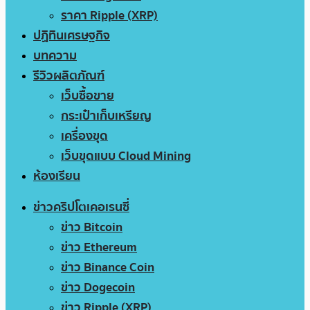
ราคา Ripple (XRP)
ปฏิทินเศรษฐกิจ
บทความ
รีวิวผลิตภัณฑ์
เว็บซื้อขาย
กระเป๋าเก็บเหรียญ
เครื่องขุด
เว็บขุดแบบ Cloud Mining
ห้องเรียน
ข่าวคริปโตเคอเรนซี่
ข่าว Bitcoin
ข่าว Ethereum
ข่าว Binance Coin
ข่าว Dogecoin
ข่าว Ripple (XRP)