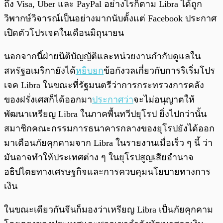
ถึง Visa, Uber และ PayPal อย่างไรก็ตาม Libra ได้ถูก
วิพากษ์วิจารณ์เป็นอย่างมากนับตั้งแต่ Facebook ประกาศ
เปิดตัวโปรเจคในเดือนมิถุนายน
นอกจากนี้ฝ่ายนิติบัญญัติและหน่วยงานกำกับดูแลใน
สหรัฐอเมริกายังได้
หยิบยก
ข้อกังวลเกี่ยวกับการริเริ่มโปร
เจค Libra ในขณะที่รัฐมนตรีว่าการกระทรวงการคลัง
ของฝรั่งเศสก็
ได้ออกมา
ประกาศว่า
จะไม่อนุญาตให้
พัฒนาเหรียญ Libra ในภาคพื้นทวีปยุโรป
ยิ่งไปกว่านั้น
สมาชิกคณะกรรมการธนาคารกลางของยุโรปยังได้ออก
มาเตือนภัยคุกคามจาก Libra ในรายงานเมื่อเร็ว ๆ นี้ ว่า
มันอาจทำให้ประเทศต่าง ๆ ในยุโรปสูญเสียอำนาจ
อธิปไตยทางเศรษฐกิจและการควบคุมนโยบายทางการ
เงิน
ในขณะเดียวกันจีนก็มองว่าเหรียญ Libra เป็นภัยคุกคาม