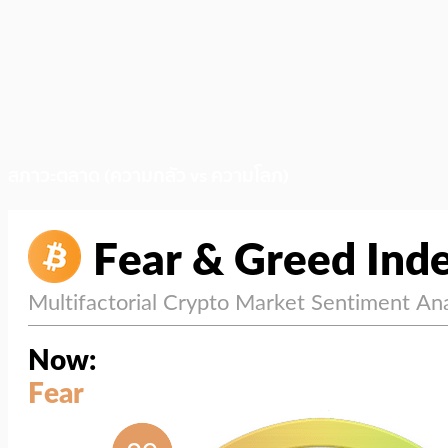
สภาวะตลาด (ความกลัว vs ความโลภ)