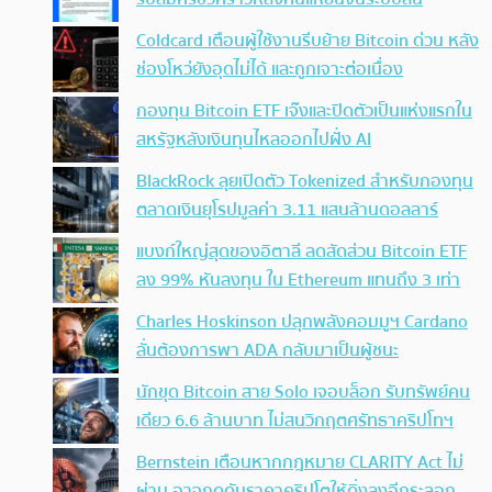
Coldcard เตือนผู้ใช้งานรีบย้าย Bitcoin ด่วน หลัง
ช่องโหว่ยังอุดไม่ได้ และถูกเจาะต่อเนื่อง
กองทุน Bitcoin ETF เจ๊งและปิดตัวเป็นแห่งแรกใน
สหรัฐหลังเงินทุนไหลออกไปฝั่ง AI
BlackRock ลุยเปิดตัว Tokenized สำหรับกองทุน
ตลาดเงินยุโรปมูลค่า 3.11 แสนล้านดอลลาร์
แบงก์ใหญ่สุดของอิตาลี ลดสัดส่วน Bitcoin ETF
ลง 99% หันลงทุน ใน Ethereum แทนถึง 3 เท่า
Charles Hoskinson ปลุกพลังคอมมูฯ Cardano
ลั่นต้องการพา ADA กลับมาเป็นผู้ชนะ
นักขุด Bitcoin สาย Solo เจอบล็อก รับทรัพย์คน
เดียว 6.6 ล้านบาท ไม่สนวิกฤตศรัทธาคริปโทฯ
Bernstein เตือนหากกฎหมาย CLARITY Act ไม่
ผ่าน อาจกดดันราคาคริปโตให้ดิ่งลงอีกระลอก