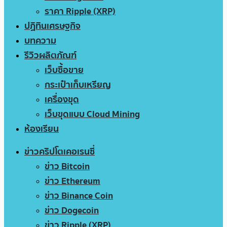
ราคา Ripple (XRP)
ปฏิทินเศรษฐกิจ
บทความ
รีวิวผลิตภัณฑ์
เว็บซื้อขาย
กระเป๋าเก็บเหรียญ
เครื่องขุด
เว็บขุดแบบ Cloud Mining
ห้องเรียน
ข่าวคริปโตเคอเรนซี่
ข่าว Bitcoin
ข่าว Ethereum
ข่าว Binance Coin
ข่าว Dogecoin
ข่าว Ripple (XRP)