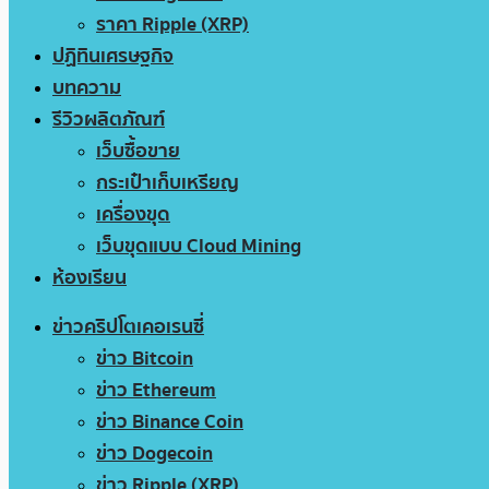
ราคา Ripple (XRP)
ปฏิทินเศรษฐกิจ
บทความ
รีวิวผลิตภัณฑ์
เว็บซื้อขาย
กระเป๋าเก็บเหรียญ
เครื่องขุด
เว็บขุดแบบ Cloud Mining
ห้องเรียน
ข่าวคริปโตเคอเรนซี่
ข่าว Bitcoin
ข่าว Ethereum
ข่าว Binance Coin
ข่าว Dogecoin
ข่าว Ripple (XRP)