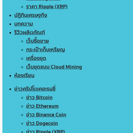
ราคา Ripple (XRP)
ปฏิทินเศรษฐกิจ
บทความ
รีวิวผลิตภัณฑ์
เว็บซื้อขาย
กระเป๋าเก็บเหรียญ
เครื่องขุด
เว็บขุดแบบ Cloud Mining
ห้องเรียน
ข่าวคริปโตเคอเรนซี่
ข่าว Bitcoin
ข่าว Ethereum
ข่าว Binance Coin
ข่าว Dogecoin
ข่าว Ripple (XRP)