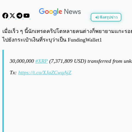
ฟังสรุปข่าว
พร้อมเล่น
เมื่อเร็ว ๆ นี้นักเทรดคริปโตหลายคนต่างก็พยายามแกะร
ไปยังกระเป๋าเงินที่ระบุว่าเป็น FundingWallet1
30,000,000
#XRP
(7,371,809 USD) transferred from u
Tx:
https://t.co/XJaZCwqAjZ