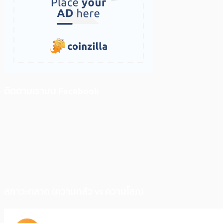
ติดตามเราบน Facebook
สภาวะตลาด (ความกลัว vs ความโลภ)