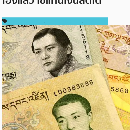
เองแล้ว ใช้แทนเงินสดได้
กฎหมายและรัฐบาล
,
ข่าวคริปโตเคอเรนซี่
,
ต่างประเทศ