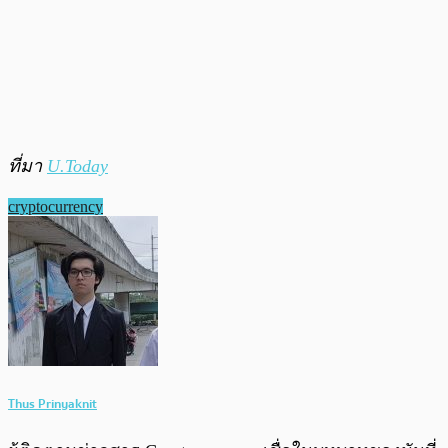
ที่มา
U.Today
cryptocurrency
Thus Prinyaknit