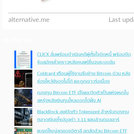
ประเด็นล่าสุด
CLICX ลั่นพร้อมดำเนินคดีผู้ตั้งใจบิดหนี้ พร้อมปิด
รับสมัครชั่วคราวหลังคนแห่ยื่นจนระบบล้น
Coldcard เตือนผู้ใช้งานรีบย้าย Bitcoin ด่วน หลัง
ช่องโหว่ยังอุดไม่ได้ และถูกเจาะต่อเนื่อง
กองทุน Bitcoin ETF เจ๊งและปิดตัวเป็นแห่งแรกใน
สหรัฐหลังเงินทุนไหลออกไปฝั่ง AI
BlackRock ลุยเปิดตัว Tokenized สำหรับกองทุน
ตลาดเงินยุโรปมูลค่า 3.11 แสนล้านดอลลาร์
แบงก์ใหญ่สุดของอิตาลี ลดสัดส่วน Bitcoin ETF