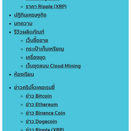
ราคา Ripple (XRP)
ปฏิทินเศรษฐกิจ
บทความ
รีวิวผลิตภัณฑ์
เว็บซื้อขาย
กระเป๋าเก็บเหรียญ
เครื่องขุด
เว็บขุดแบบ Cloud Mining
ห้องเรียน
ข่าวคริปโตเคอเรนซี่
ข่าว Bitcoin
ข่าว Ethereum
ข่าว Binance Coin
ข่าว Dogecoin
ข่าว Ripple (XRP)