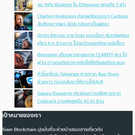
ลง 99% หันลงทุน ใน Ethereum แทนถึง 3 เท่า
Charles Hoskinson ปลุกพลังคอมมูฯ Cardano
ลั่นต้องการพา ADA กลับมาเป็นผู้ชนะ
นักขุด Bitcoin สาย Solo เจอบล็อก รับทรัพย์คน
เดียว 6.6 ล้านบาท ไม่สนวิกฤตศรัทธาคริปโทฯ
Bernstein เตือนหากกฎหมาย CLARITY Act ไม่
ผ่าน อาจกดดันราคาคริปโตให้ดิ่งลงอีกระลอก
ทั่วโลกช็อก Telegram หายจาก App Store
ชั่วคราว ก่อนกลับมาใช้งานได้ปกติ
Galaxy Research ประเมินความเสียหายจาก
Coldcard อาจพุ่งสูงถึง $130 ล้าน
เป้าหมายของเรา
Siam Blockchain มุ่งมั่นที่จะช่วยนำเสนอสารเกี่ยวกับ