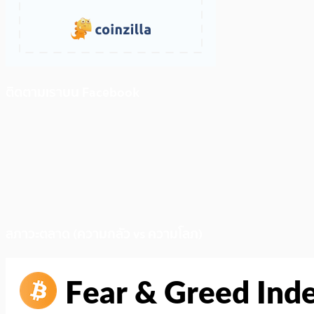
ติดตามเราบน Facebook
สภาวะตลาด (ความกลัว vs ความโลภ)