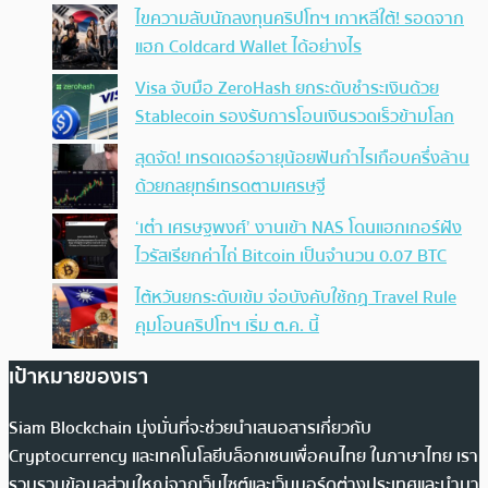
ไขความลับนักลงทุนคริปโทฯ เกาหลีใต้! รอดจาก
แฮก Coldcard Wallet ได้อย่างไร
Visa จับมือ ZeroHash ยกระดับชำระเงินด้วย
Stablecoin รองรับการโอนเงินรวดเร็วข้ามโลก
สุดจัด! เทรดเดอร์อายุน้อยฟันกำไรเกือบครึ่งล้าน
ด้วยกลยุทธ์เทรดตามเศรษฐี
‘เต๋า เศรษฐพงศ์’ งานเข้า NAS โดนแฮกเกอร์ฝัง
ไวรัสเรียกค่าไถ่ Bitcoin เป็นจำนวน 0.07 BTC
ไต้หวันยกระดับเข้ม จ่อบังคับใช้กฏ Travel Rule
คุมโอนคริปโทฯ เริ่ม ต.ค. นี้
เป้าหมายของเรา
Siam Blockchain มุ่งมั่นที่จะช่วยนำเสนอสารเกี่ยวกับ
Cryptocurrency และเทคโนโลยีบล็อกเชนเพื่อคนไทย ในภาษาไทย เรา
รวบรวมข้อมูลส่วนใหญ่จากเว็บไซต์และเว็บบอร์ดต่างประเทศและนำมา