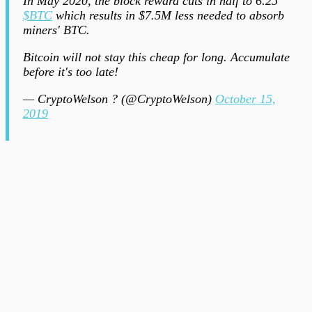
In May 2020, the block reward cuts in half to 6.25
$BTC
which results in $7.5M less needed to absorb
miners' BTC.
Bitcoin will not stay this cheap for long. Accumulate
before it's too late!
— CryptoWelson ? (@CryptoWelson)
October 15,
2019