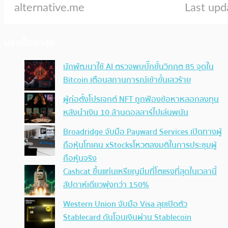
ประเด็นล่าสุด
นักพัฒนาใช้ AI ตรวจพบบั๊กขั้นวิกฤต 85 จุดใน
Bitcoin เตือนสถานการณ์เข้าขั้นเลวร้าย
ผู้ก่อตั้งโปรเจกต์ NFT ถูกฟ้องข้อหาหลอกลงทุน
หลังนำเงิน 10 ล้านดอลลาร์ไปเล่นพนัน
Broadridge จับมือ Payward Services เปิดทางผู้
ถือหุ้นโทเคน xStocksโหวตลงมติในการประชุมผู้
ถือหุ้นจริง
Cashcat ขึ้นแท่นเหรียญมีมที่โตแรงที่สุดในเวลานี้
สัปดาห์เดียวพุ่งกว่า 150%
Western Union จับมือ Visa ลุยเปิดตัว
Stablecard ดันโอนเงินผ่าน Stablecoin