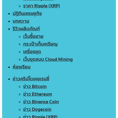
ราคา Ripple (XRP)
ปฏิทินเศรษฐกิจ
บทความ
รีวิวผลิตภัณฑ์
เว็บซื้อขาย
กระเป๋าเก็บเหรียญ
เครื่องขุด
เว็บขุดแบบ Cloud Mining
ห้องเรียน
ข่าวคริปโตเคอเรนซี่
ข่าว Bitcoin
ข่าว Ethereum
ข่าว Binance Coin
ข่าว Dogecoin
ข่าว Ripple (XRP)