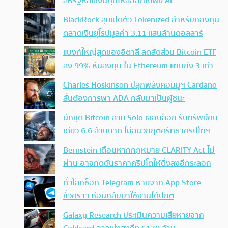
สหรัฐหลังเงินทุนไหลออกไปฝั่ง AI
BlackRock ลุยเปิดตัว Tokenized สำหรับกองทุน
ตลาดเงินยุโรปมูลค่า 3.11 แสนล้านดอลลาร์
แบงก์ใหญ่สุดของอิตาลี ลดสัดส่วน Bitcoin ETF
ลง 99% หันลงทุน ใน Ethereum แทนถึง 3 เท่า
Charles Hoskinson ปลุกพลังคอมมูฯ Cardano
ลั่นต้องการพา ADA กลับมาเป็นผู้ชนะ
นักขุด Bitcoin สาย Solo เจอบล็อก รับทรัพย์คน
เดียว 6.6 ล้านบาท ไม่สนวิกฤตศรัทธาคริปโทฯ
Bernstein เตือนหากกฎหมาย CLARITY Act ไม่
ผ่าน อาจกดดันราคาคริปโตให้ดิ่งลงอีกระลอก
ทั่วโลกช็อก Telegram หายจาก App Store
ชั่วคราว ก่อนกลับมาใช้งานได้ปกติ
Galaxy Research ประเมินความเสียหายจาก