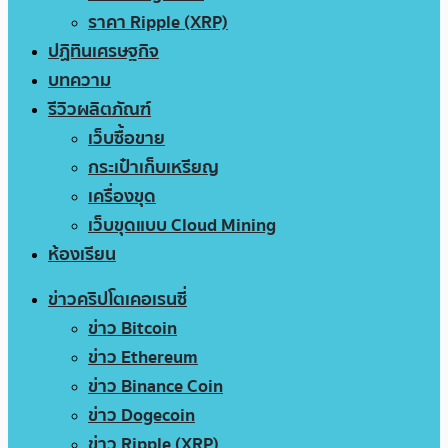
ราคา Ripple (XRP)
ปฏิทินเศรษฐกิจ
บทความ
รีวิวผลิตภัณฑ์
เว็บซื้อขาย
กระเป๋าเก็บเหรียญ
เครื่องขุด
เว็บขุดแบบ Cloud Mining
ห้องเรียน
ข่าวคริปโตเคอเรนซี่
ข่าว Bitcoin
ข่าว Ethereum
ข่าว Binance Coin
ข่าว Dogecoin
ข่าว Ripple (XRP)