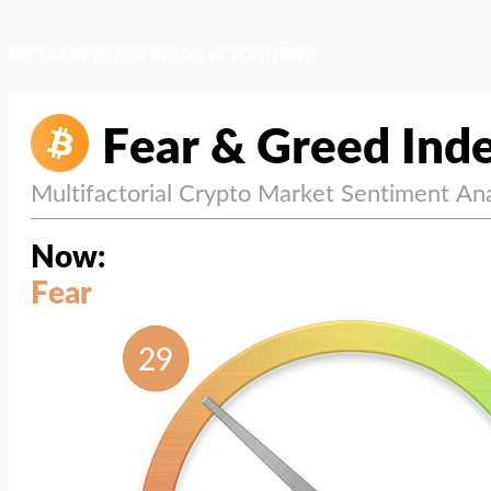
สภาวะตลาด (ความกลัว vs ความโลภ)