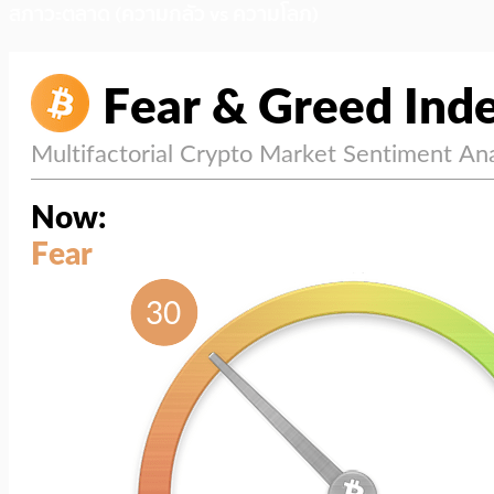
สภาวะตลาด (ความกลัว vs ความโลภ)