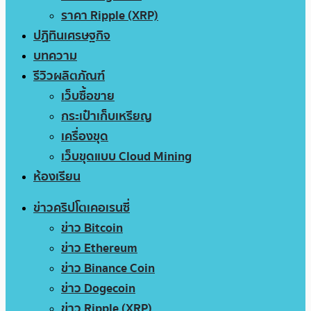
ราคา Ripple (XRP)
ปฏิทินเศรษฐกิจ
บทความ
รีวิวผลิตภัณฑ์
เว็บซื้อขาย
กระเป๋าเก็บเหรียญ
เครื่องขุด
เว็บขุดแบบ Cloud Mining
ห้องเรียน
ข่าวคริปโตเคอเรนซี่
ข่าว Bitcoin
ข่าว Ethereum
ข่าว Binance Coin
ข่าว Dogecoin
ข่าว Ripple (XRP)