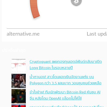
ประเด็นล่าสุด
Cryptoquant เผยกองทุนเฮดจ์ฟันด์กลับมาเปิด
Long Bitcoin ในรอบหลายปี
น้ำตานอง! สาวโดนแฮกเงินจัดงานแต่ง บน
Polygon กว่า 3.5 แสนบาท วอนชุมชนช่วยเหลือ
จำใจย้าย! ทีมนักพัฒนา Bitcoin Red หันซบ AI
จีน หลังโดน OpenAI บล็อกไม่ให้ใช้