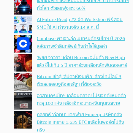
แฮกเกอร์เกาหลีเหนืออัปเกรดใช้ AI กวาดคริปโทฯ
ทั่วโลก ตัวเลขพุ่งแตะ 66%
AI Future Ready #2 จัด Workshop ฟรี สอน
SME ใช้ AI ทำงานจริง 14 ส.ค. นี้
Coinbase พาเจาะลึก 4 เทรนด์คริปโทฯ ปี 2026
สลัดภาพจำสินทรัพย์เก็งกำไรไร้มูลค่า
‘พิชัย จาวลา’ เตือน Bitcoin จะไม่ทำ New High
แล้ว ชี้ไม่เกิน 5 ปี ราคาร่วงเหลือหลักพันดอลลาร์
Bitcoin เข้าสู่ ‘สัปดาห์เงินเฟ้อ’ ส่องไทม์ไลน์ 3
ตัวเลขเศรษฐกิจสหรัฐฯ ที่ต้องระวัง
อวสานคริปโทฯ เกลื่อนตลาด! โปรเจกต์แห่ปิดตัว
ทะลุ 100 แห่ง หลังแฮ็กระบาด-เงินทุนหดหาย
กลยุทธ์ ‘ถือทน’ แตกพ่าย Empery บริษัทคลัง
Bitcoin เทขาย 1,635 BTC เหลือในพอร์ตไม่ถึง
ครึ่ง