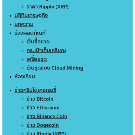
ราคา Ripple (XRP)
ปฏิทินเศรษฐกิจ
บทความ
รีวิวผลิตภัณฑ์
เว็บซื้อขาย
กระเป๋าเก็บเหรียญ
เครื่องขุด
เว็บขุดแบบ Cloud Mining
ห้องเรียน
ข่าวคริปโตเคอเรนซี่
ข่าว Bitcoin
ข่าว Ethereum
ข่าว Binance Coin
ข่าว Dogecoin
ข่าว Ripple (XRP)