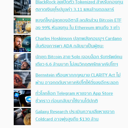
BlackRock ลุยเปิดตัว Tokenized สำหรับกองทุน
ตลาดเงินยุโรปมูลค่า 3.11 แสนล้านดอลลาร์
แบงก์ใหญ่สุดของอิตาลี ลดสัดส่วน Bitcoin ETF
ลง 99% หันลงทุน ใน Ethereum แทนถึง 3 เท่า
Charles Hoskinson ปลุกพลังคอมมูฯ Cardano
ลั่นต้องการพา ADA กลับมาเป็นผู้ชนะ
นักขุด Bitcoin สาย Solo เจอบล็อก รับทรัพย์คน
เดียว 6.6 ล้านบาท ไม่สนวิกฤตศรัทธาคริปโทฯ
Bernstein เตือนหากกฎหมาย CLARITY Act ไม่
ผ่าน อาจกดดันราคาคริปโตให้ดิ่งลงอีกระลอก
ทั่วโลกช็อก Telegram หายจาก App Store
ชั่วคราว ก่อนกลับมาใช้งานได้ปกติ
Galaxy Research ประเมินความเสียหายจาก
Coldcard อาจพุ่งสูงถึง $130 ล้าน