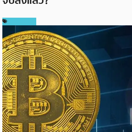
จบลงแล้ว?
ราคา Bitcoin