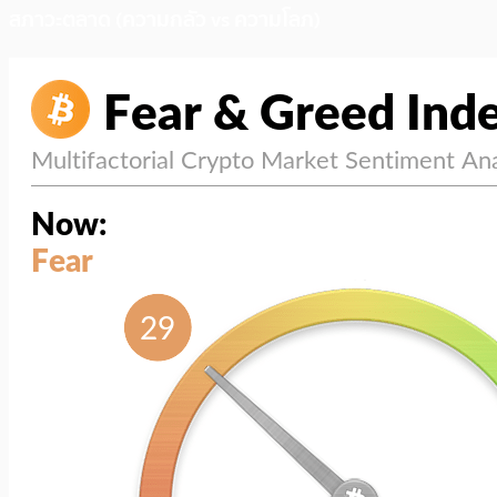
สภาวะตลาด (ความกลัว vs ความโลภ)