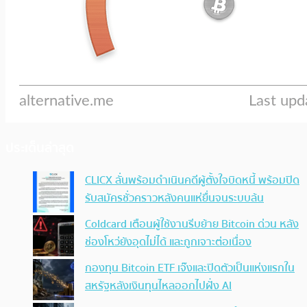
ประเด็นล่าสุด
CLICX ลั่นพร้อมดำเนินคดีผู้ตั้งใจบิดหนี้ พร้อมปิด
รับสมัครชั่วคราวหลังคนแห่ยื่นจนระบบล้น
Coldcard เตือนผู้ใช้งานรีบย้าย Bitcoin ด่วน หลัง
ช่องโหว่ยังอุดไม่ได้ และถูกเจาะต่อเนื่อง
กองทุน Bitcoin ETF เจ๊งและปิดตัวเป็นแห่งแรกใน
สหรัฐหลังเงินทุนไหลออกไปฝั่ง AI