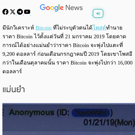
พร้อมเล่น
0:00
/
0:00
มีนักวิเคราะห์
Bitcoin
ที่ไม่ระบุตัวตนได้
โพสต์
ทำนาย
ราคา Bitcoin ไว้ตั้งแต่วันที่ 21 มกราคม 2019 โดยคาด
การณ์ได้อย่างแม่นยำว่าราคา Bitcoin จะพุ่งไปแตะที่
9,200 ดอลลาร์ ก่อนเดือนกรกฎาคมปี 2019 โดยเขาโพสอี
กว่าในเดือนตุลาคมนั้น ราคา Bitcoin จะพุ่งไปกว่า 16,000
ดอลลาร์
แม่นยำ