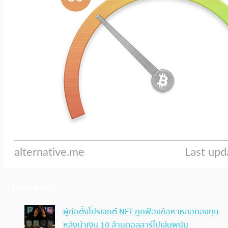
ประเด็นล่าสุด
ผู้ก่อตั้งโปรเจกต์ NFT ถูกฟ้องข้อหาหลอกลงทุน
หลังนำเงิน 10 ล้านดอลลาร์ไปเล่นพนัน