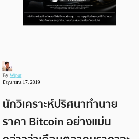
By
Wiput
มิถุนายน 17, 2019
นักวิเคราะห์ปริศนาทำนาย
ราคา Bitcoin อย่างแม่น