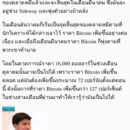
ของตลาดหมีแล้วและจะสิ้นสุดในเดือนมีนาคม ซึ่งมันจะ
อยู่ช่วง Sideway และพุ่งตัวอย่างบ้าคลั่ง
ในเดือนธันวาคมก็เริ่มเป็นจุดสิ้นสุดของตลาดหมีตามที่
นักวิเคราะห์ได้กล่าวเอาไว้ ราคา Bitcoin เพิ่มขึ้นอย่างต่อ
เนื่อง และเมื่อถึงเดือนมีนาคมราคา Bitcoin ก็พุ่งตามที่
พวกเขาทำนาย
โดยในคาดการณ์ราคา 16,000 ดอลลาร์ในช่วงเดือน
ตุลาคมนั้นอาจเป็นไปได้ เพราะราคา Bitcoin เพิ่มขึ้น
ตลอด แต่มันต้องเพิ่มขึ้นประมาณ 72 เปอร์นับตั้งแต่ตอน
นี้ ดังนั้นการที่ราคา Bitcoin เพิ่มขึ้นกว่า 127 เปอร์เซ็นต์
ในช่วงสามเดือนที่ผ่านมาทำให้เรารู้ว่ามันเป็นไปได้
bitcoin