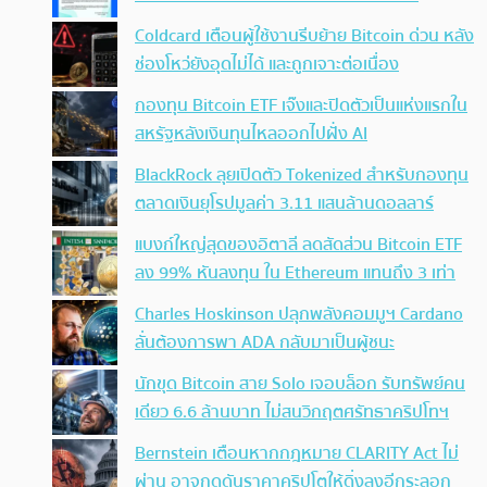
Coldcard เตือนผู้ใช้งานรีบย้าย Bitcoin ด่วน หลัง
ช่องโหว่ยังอุดไม่ได้ และถูกเจาะต่อเนื่อง
กองทุน Bitcoin ETF เจ๊งและปิดตัวเป็นแห่งแรกใน
สหรัฐหลังเงินทุนไหลออกไปฝั่ง AI
BlackRock ลุยเปิดตัว Tokenized สำหรับกองทุน
ตลาดเงินยุโรปมูลค่า 3.11 แสนล้านดอลลาร์
แบงก์ใหญ่สุดของอิตาลี ลดสัดส่วน Bitcoin ETF
ลง 99% หันลงทุน ใน Ethereum แทนถึง 3 เท่า
Charles Hoskinson ปลุกพลังคอมมูฯ Cardano
ลั่นต้องการพา ADA กลับมาเป็นผู้ชนะ
นักขุด Bitcoin สาย Solo เจอบล็อก รับทรัพย์คน
เดียว 6.6 ล้านบาท ไม่สนวิกฤตศรัทธาคริปโทฯ
Bernstein เตือนหากกฎหมาย CLARITY Act ไม่
ผ่าน อาจกดดันราคาคริปโตให้ดิ่งลงอีกระลอก