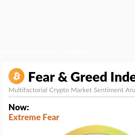
สภาวะตลาด (ความกลัว vs ความโลภ)