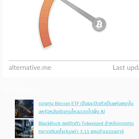
ประเด็นล่าสุด
กองทุน Bitcoin ETF เจ๊งและปิดตัวเป็นแห่งแรกใน
สหรัฐหลังเงินทุนไหลออกไปฝั่ง AI
BlackRock ลุยเปิดตัว Tokenized สำหรับกองทุน
ตลาดเงินยุโรปมูลค่า 3.11 แสนล้านดอลลาร์