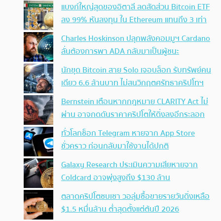
แบงก์ใหญ่สุดของอิตาลี ลดสัดส่วน Bitcoin ETF
ลง 99% หันลงทุน ใน Ethereum แทนถึง 3 เท่า
Charles Hoskinson ปลุกพลังคอมมูฯ Cardano
ลั่นต้องการพา ADA กลับมาเป็นผู้ชนะ
นักขุด Bitcoin สาย Solo เจอบล็อก รับทรัพย์คน
เดียว 6.6 ล้านบาท ไม่สนวิกฤตศรัทธาคริปโทฯ
Bernstein เตือนหากกฎหมาย CLARITY Act ไม่
ผ่าน อาจกดดันราคาคริปโตให้ดิ่งลงอีกระลอก
ทั่วโลกช็อก Telegram หายจาก App Store
ชั่วคราว ก่อนกลับมาใช้งานได้ปกติ
Galaxy Research ประเมินความเสียหายจาก
Coldcard อาจพุ่งสูงถึง $130 ล้าน
ตลาดคริปโตซบเซา วอลุ่มซื้อขายรายวันดิ่งเหลือ
$1.5 หมื่นล้าน ต่ำสุดตั้งแต่ต้นปี 2026