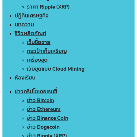
ราคา Ripple (XRP)
ปฏิทินเศรษฐกิจ
บทความ
รีวิวผลิตภัณฑ์
เว็บซื้อขาย
กระเป๋าเก็บเหรียญ
เครื่องขุด
เว็บขุดแบบ Cloud Mining
ห้องเรียน
ข่าวคริปโตเคอเรนซี่
ข่าว Bitcoin
ข่าว Ethereum
ข่าว Binance Coin
ข่าว Dogecoin
ข่าว Ripple (XRP)