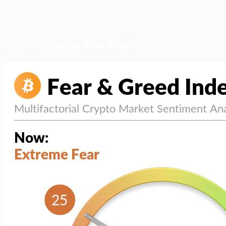
สภาวะตลาด (ความกลัว vs ความโลภ)