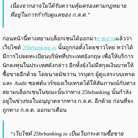
เนื่องจากอาจไม่ได้รับความคุ้มครองตามกฎหมาย
ที่อยู่ในการกำกับดูแลของ ก.ล.ต.”
ก่อนหน้านี้ทางสยามบล็อกเชนได้ออกมา
รายงาน
แล้วว่า
เว็บไซต์
25hrbanking.io
นั้นถูกก่อตั้งโดยชาวไทย ทว่าได้
มีการไปจดทะเบียนบริษัทที่ประเทศอังกฤษ เพื่อให้บริการ
นักลงทุนในประเทศดังกล่าว อีกทั้งยังไม่มีสกุลเงินบาทให้
ซื้อขายอีกด้วย โดย
นายมัฆวาน วรบุตร ผู้ดูแลระบบเทรด
และ Audit ซอฟต์แวร์ของเว็บเทรดได้ให้สัมภาษณ์กับทาง
สยามบล็อกเชนในขณะนั้นว่าทาง 25hrbanking นั้นกำลัง
อยู่ในช่วงขอใบอนุญาตจากทาง ก.ล.ต. อีกด้วย ก่อนที่จะ
ถูกทาง ก.ล.ต. ออกมาเตือน
“เว็บไซต์ 25hrbanking.io เป็นเว็บกระดานซื้อขาย