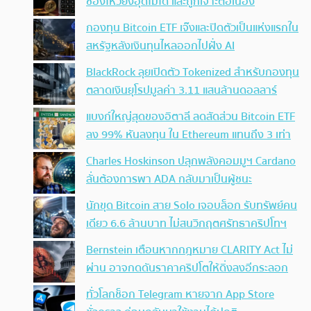
ช่องโหว่ยังอุดไม่ได้ และถูกเจาะต่อเนื่อง
กองทุน Bitcoin ETF เจ๊งและปิดตัวเป็นแห่งแรกใน
สหรัฐหลังเงินทุนไหลออกไปฝั่ง AI
BlackRock ลุยเปิดตัว Tokenized สำหรับกองทุน
ตลาดเงินยุโรปมูลค่า 3.11 แสนล้านดอลลาร์
แบงก์ใหญ่สุดของอิตาลี ลดสัดส่วน Bitcoin ETF
ลง 99% หันลงทุน ใน Ethereum แทนถึง 3 เท่า
Charles Hoskinson ปลุกพลังคอมมูฯ Cardano
ลั่นต้องการพา ADA กลับมาเป็นผู้ชนะ
นักขุด Bitcoin สาย Solo เจอบล็อก รับทรัพย์คน
เดียว 6.6 ล้านบาท ไม่สนวิกฤตศรัทธาคริปโทฯ
Bernstein เตือนหากกฎหมาย CLARITY Act ไม่
ผ่าน อาจกดดันราคาคริปโตให้ดิ่งลงอีกระลอก
ทั่วโลกช็อก Telegram หายจาก App Store