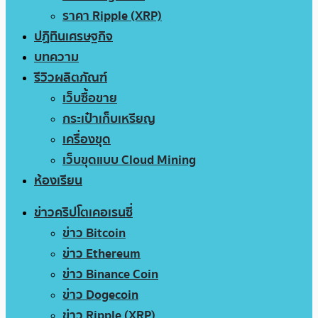
ราคา Ripple (XRP)
ปฏิทินเศรษฐกิจ
บทความ
รีวิวผลิตภัณฑ์
เว็บซื้อขาย
กระเป๋าเก็บเหรียญ
เครื่องขุด
เว็บขุดแบบ Cloud Mining
ห้องเรียน
ข่าวคริปโตเคอเรนซี่
ข่าว Bitcoin
ข่าว Ethereum
ข่าว Binance Coin
ข่าว Dogecoin
ข่าว Ripple (XRP)