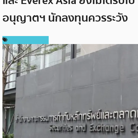
และ Everex Asia ยังไม่ได้รับใบ
อนุญาตฯ นักลงทุนควรระวัง
กฎหมายและรัฐบาล