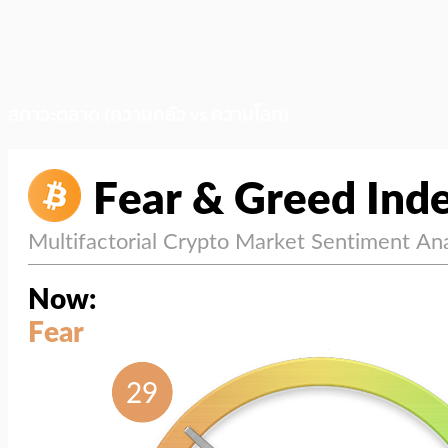
สภาวะตลาด (ความกลัว vs ความโลภ)