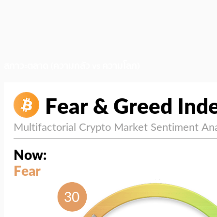
สภาวะตลาด (ความกลัว vs ความโลภ)