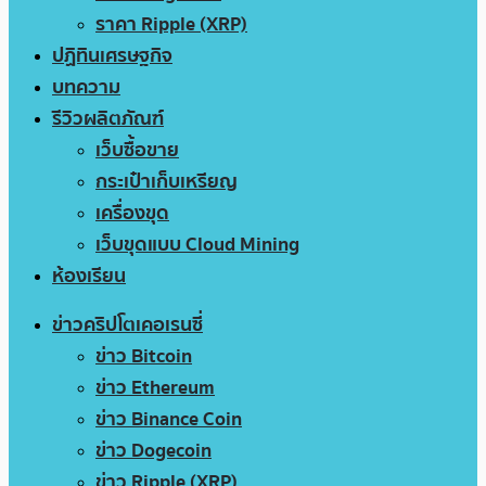
ราคา Ripple (XRP)
ปฏิทินเศรษฐกิจ
บทความ
รีวิวผลิตภัณฑ์
เว็บซื้อขาย
กระเป๋าเก็บเหรียญ
เครื่องขุด
เว็บขุดแบบ Cloud Mining
ห้องเรียน
ข่าวคริปโตเคอเรนซี่
ข่าว Bitcoin
ข่าว Ethereum
ข่าว Binance Coin
ข่าว Dogecoin
ข่าว Ripple (XRP)