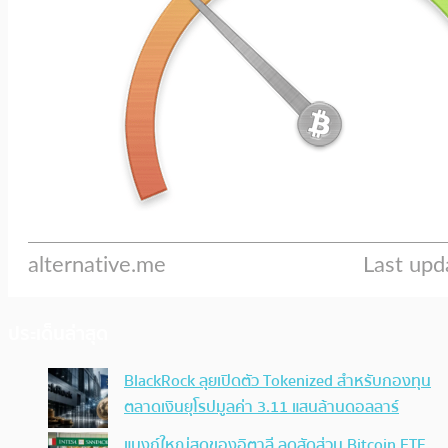
ประเด็นล่าสุด
BlackRock ลุยเปิดตัว Tokenized สำหรับกองทุน
ตลาดเงินยุโรปมูลค่า 3.11 แสนล้านดอลลาร์
แบงก์ใหญ่สุดของอิตาลี ลดสัดส่วน Bitcoin ETF