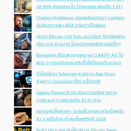
ลง 99% หันลงทุน ใน Ethereum แทนถึง 3 เท่า
Charles Hoskinson ปลุกพลังคอมมูฯ Cardano
ลั่นต้องการพา ADA กลับมาเป็นผู้ชนะ
นักขุด Bitcoin สาย Solo เจอบล็อก รับทรัพย์คน
เดียว 6.6 ล้านบาท ไม่สนวิกฤตศรัทธาคริปโทฯ
Bernstein เตือนหากกฎหมาย CLARITY Act ไม่
ผ่าน อาจกดดันราคาคริปโตให้ดิ่งลงอีกระลอก
ทั่วโลกช็อก Telegram หายจาก App Store
ชั่วคราว ก่อนกลับมาใช้งานได้ปกติ
Galaxy Research ประเมินความเสียหายจาก
Coldcard อาจพุ่งสูงถึง $130 ล้าน
ตลาดคริปโตซบเซา วอลุ่มซื้อขายรายวันดิ่งเหลือ
$1.5 หมื่นล้าน ต่ำสุดตั้งแต่ต้นปี 2026
Boltz ประกาศระงับให้บริการ Bitcoin Swap