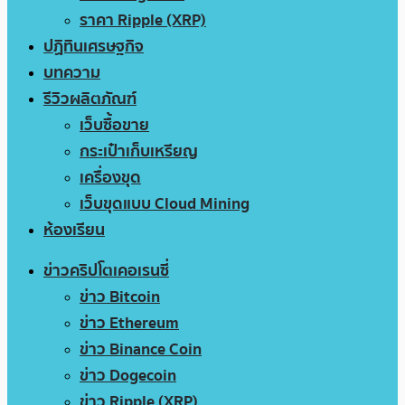
ราคา Ripple (XRP)
ปฏิทินเศรษฐกิจ
บทความ
รีวิวผลิตภัณฑ์
เว็บซื้อขาย
กระเป๋าเก็บเหรียญ
เครื่องขุด
เว็บขุดแบบ Cloud Mining
ห้องเรียน
ข่าวคริปโตเคอเรนซี่
ข่าว Bitcoin
ข่าว Ethereum
ข่าว Binance Coin
ข่าว Dogecoin
ข่าว Ripple (XRP)