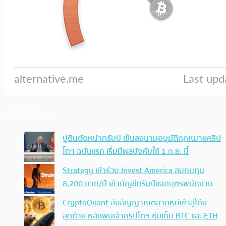
ประเด็นล่าสุด
ปูตินตัดหน้าทรัมป์ เซ็นลงนามอนุมัติกฎหมายคริป
โทฯ ฉบับแรก เริ่มมีผลบังคับใช้ 1 ก.ย. นี้
Strategy เข้าร่วม Invest America สมทบทุน
8,200 บาท/ปี เข้าบัญชีทรัมป์แจกบุตรพนักงาน
CryptoQuant ส่งสัญญาณตลาดหมีเข้าสู่โค้ง
สุดท้าย หลังพบเจ้าคริปโทฯ ซุ่มเก็บ BTC และ ETH