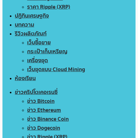
ราคา Ripple (XRP)
ปฏิทินเศรษฐกิจ
บทความ
รีวิวผลิตภัณฑ์
เว็บซื้อขาย
กระเป๋าเก็บเหรียญ
เครื่องขุด
เว็บขุดแบบ Cloud Mining
ห้องเรียน
ข่าวคริปโตเคอเรนซี่
ข่าว Bitcoin
ข่าว Ethereum
ข่าว Binance Coin
ข่าว Dogecoin
ข่าว Ripple (XRP)