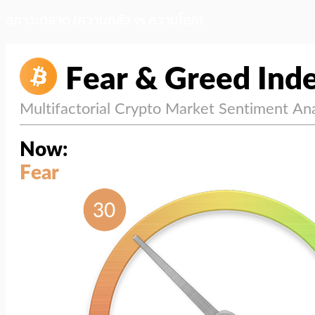
สภาวะตลาด (ความกลัว vs ความโลภ)