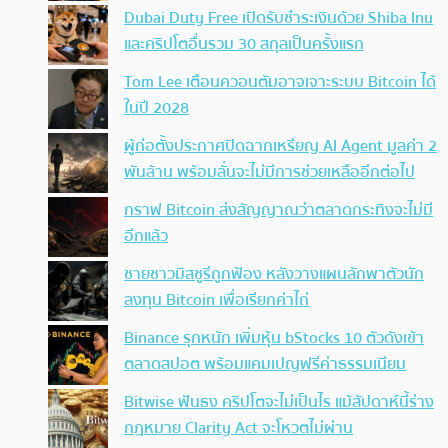
Dubai Duty Free เปิดรับชำระเงินด้วย Shiba Inu
และคริปโตอื่นรวม 30 สกุลเป็นครั้งแรก
Tom Lee เตือนควอนตัมอาจเจาะระบบ Bitcoin ได้
ในปี 2028
ผู้ก่อตั้งประกาศปิดฉากเหรียญ AI Agent มูลค่า 2
พันล้าน พร้อมลั่นจะไม่มีการช่วยเหลืออีกต่อไป
กราฟ Bitcoin ส่งสัญญาณว่าตลาดกระทิงจะไม่มี
อีกแล้ว
ชายชาวมิสซูรีถูกฟ้อง หลังวางแผนลักพาตัวนัก
ลงทุน Bitcoin เพื่อเรียกค่าไถ่
Binance รุกหนัก เพิ่มหุ้น bStocks 10 ตัวดังเข้า
ตลาดสปอต พร้อมแคมเปญฟรีค่าธรรมเนียม
Bitwise ฟันธง คริปโตจะไม่เป็นไร แม้สัปดาห์นี้ร่าง
กฎหมาย Clarity Act จะโหวตไม่ผ่าน