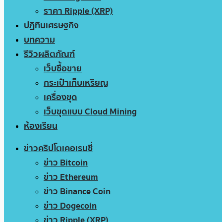
ราคา Ripple (XRP)
ปฏิทินเศรษฐกิจ
บทความ
รีวิวผลิตภัณฑ์
เว็บซื้อขาย
กระเป๋าเก็บเหรียญ
เครื่องขุด
เว็บขุดแบบ Cloud Mining
ห้องเรียน
ข่าวคริปโตเคอเรนซี่
ข่าว Bitcoin
ข่าว Ethereum
ข่าว Binance Coin
ข่าว Dogecoin
ข่าว Ripple (XRP)