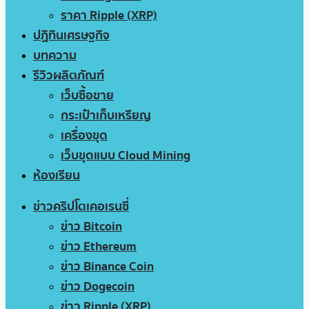
ราคา Ripple (XRP)
ปฏิทินเศรษฐกิจ
บทความ
รีวิวผลิตภัณฑ์
เว็บซื้อขาย
กระเป๋าเก็บเหรียญ
เครื่องขุด
เว็บขุดแบบ Cloud Mining
ห้องเรียน
ข่าวคริปโตเคอเรนซี่
ข่าว Bitcoin
ข่าว Ethereum
ข่าว Binance Coin
ข่าว Dogecoin
ข่าว Ripple (XRP)