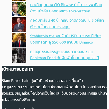
เจาะลึกมุมมอง CIO Bitwise ทำไม 12-24 เดือน
ข้างหน้าคือ ยุคทองของ Tokenization
ถอดบทเรียน 40 ปี ‘กรณ์ จาติกวณิช’ ชี้ 5 วิธีเอา
ตัวรอดในตลาดการลงทุน
Stablecoin ตระกูลทรัมป์ USD1 มาแรง ปีเดียว
ยอดเทรดทะลุ $50,000 ล้านบน Binance
ศาลอุทธรณ์สหรัฐฯ ยืนยันคำตัดสิน Sam
Bankman-Fried ดับฝันพ้นโทษนอนคุก 25 ปี
เป้าหมายของเรา
Siam Blockchain มุ่งมั่นที่จะช่วยนำเสนอสารเกี่ยวกับ
Cryptocurrency และเทคโนโลยีบล็อกเชนเพื่อคนไทย ในภาษาไทย เรา
รวบรวมข้อมูลส่วนใหญ่จากเว็บไซต์และเว็บบอร์ดต่างประเทศและนำมา
แปลส่งตรงถึงฟีดคุณ