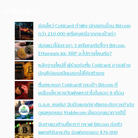
ประเด็นล่าสุด
ช่องโหว่ Coldcard ทำพิษ นักลงทุนโอน Bitcoin
กว่า 210,000 เหรียญหนีจากกระเป๋าเก่า
ส่องแนวโน้มราคา 3 เหรียญคริปโทฯ Bitcoin,
Ethereum และ XRP จะไปทางไหนต่อ?
หลักฐานใหม่ชี้ ผู้ร่วมก่อตั้ง Coldcard อาจสร้าง
บัญชีปลอมเนียนสอดไส้โค้ดตัวเอง
ตื่นตระหนก Coldcard! กระเป๋า Bitcoin ที่
เคลื่อนไหวรายวันพุ่งแตะนิวไฮในรอบ 8 เดือน
ก.ล.ต. ชงเข้ม! จับมือแบงก์ชาติยกระดับการกำกับ
ดูแลธุรกรรม Stablecoin เล็งออกแนวทางปีนี้
จับตาแนวต้านชี้ชะตา! กราฟ Bitcoin ก่อตัว
แพทเทิร์นกระทิง จ่อพุ่งทดสอบ $76,000