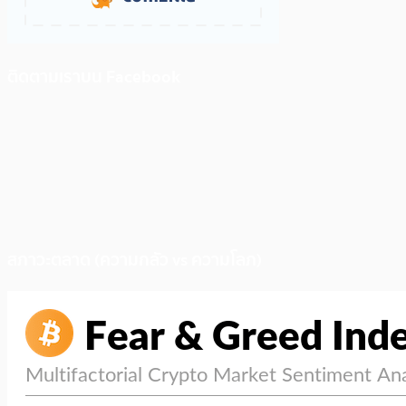
ติดตามเราบน Facebook
สภาวะตลาด (ความกลัว vs ความโลภ)