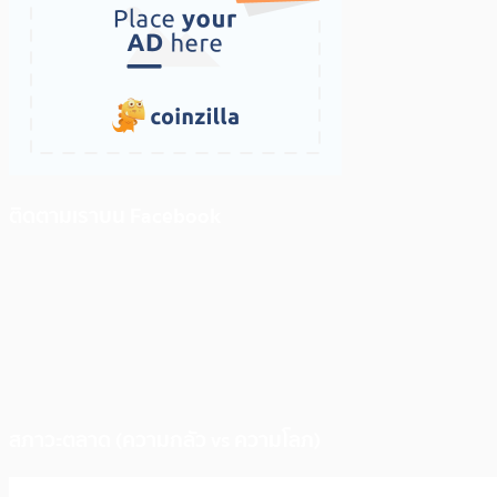
ติดตามเราบน Facebook
สภาวะตลาด (ความกลัว vs ความโลภ)