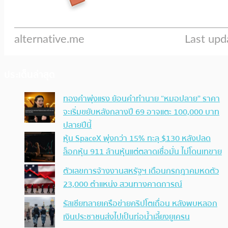
ประเด็นล่าสุด
ทองคำพุ่งแรง ย้อนคำทำนาย “หมอปลาย” ราคา
จะเริ่มขยับหลังกลางปี 69 อาจแตะ 100,000 บาท
ปลายปีนี้
หุ้น SpaceX พุ่งกว่า 15% ทะลุ $130 หลังปลด
ล็อกหุ้น 911 ล้านหุ้นแต่ตลาดเชื่อมั่น ไม่โดนเทขาย
ตัวเลขการจ้างงานสหรัฐฯ เดือนกรกฎาคมหดตัว
23,000 ตำแหน่ง สวนทางคาดการณ์
รัสเซียทลายเครือข่ายคริปโตเถื่อน หลังพบหลอก
เงินประชาชนส่งไปเป็นท่อน้ำเลี้ยงยูเครน