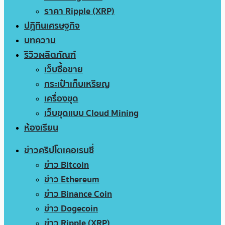
ราคา Ripple (XRP)
ปฏิทินเศรษฐกิจ
บทความ
รีวิวผลิตภัณฑ์
เว็บซื้อขาย
กระเป๋าเก็บเหรียญ
เครื่องขุด
เว็บขุดแบบ Cloud Mining
ห้องเรียน
ข่าวคริปโตเคอเรนซี่
ข่าว Bitcoin
ข่าว Ethereum
ข่าว Binance Coin
ข่าว Dogecoin
ข่าว Ripple (XRP)