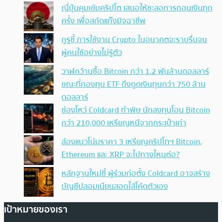
ญี่ปุ่นคุมเข้มคริปโต เสนอให้ชะลอการถอนเงินทุก
ครั้ง เพื่อสกัดแก๊งมิจฉาชีพ
กูรูชี้ การใช้งาน Crypto ในอนาคตจะราบรื่นจน
ผู้คนใช้อย่างไม่รู้ตัว
วาฬกว้านซื้อ Bitcoin กว่า 1.2 พันล้านดอลลาร์
ขณะที่กองทุน ETF ดึงดูดเงินทุนกว่า 750 ล้าน
ดอลลาร์
ช่องโหว่ Coldcard ทำพิษ นักลงทุนโอน Bitcoin
กว่า 210,000 เหรียญหนีจากกระเป๋าเก่า
ส่องแนวโน้มราคา 3 เหรียญคริปโทฯ Bitcoin,
Ethereum และ XRP จะไปทางไหนต่อ?
หลักฐานใหม่ชี้ ผู้ร่วมก่อตั้ง Coldcard อาจสร้าง
บัญชีปลอมเนียนสอดไส้โค้ดตัวเอง
เป้าหมายของเรา