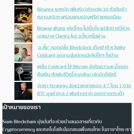
Binance รุกหนัก เพิ่มหุ้น bStocks 10 ตัวดังเข้า
ตลาดสปอต พร้อมแคมเปญฟรีค่าธรรมเนียม
Bitwise ฟันธง คริปโตจะไม่เป็นไร แม้สัปดาห์นี้ร่าง
กฎหมาย Clarity Act จะโหวตไม่ผ่าน
‘อ.ตั๊ม’ ถอดปลั้ก Blockclock เก็บเข้าตู้ หวั่นพิษ
Coldcard ลุกลามสู่อุปกรณ์คริปโทฯ ในบ้าน
เหยื่อ Coldcard ใช้ Bitcoin ส่งข้อความหาโจรขอ
คืนเงิน ตัดพ้อชีวิตโอนกลับมาสักนิดก็ยังดี
จับตา Strategy ส่อแววเทขายรอบ 4 ? โอน 1,030
BTC มูลค่าทะลุ 2 พันล้านบาท ออกจากกระเป๋า
เป้าหมายของเรา
Siam Blockchain มุ่งมั่นที่จะช่วยนำเสนอสารเกี่ยวกับ
Cryptocurrency และเทคโนโลยีบล็อกเชนเพื่อคนไทย ในภาษาไทย เรา