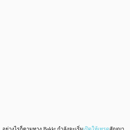
อย่างไรก็ตามทาง Bakkt กำลังจะเริ่ม
เปิดให้เทรด
สัญญา