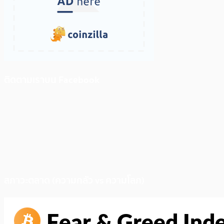
ติดตามเราบน Facebook
สภาวะตลาด (ความกลัว vs ความโลภ)