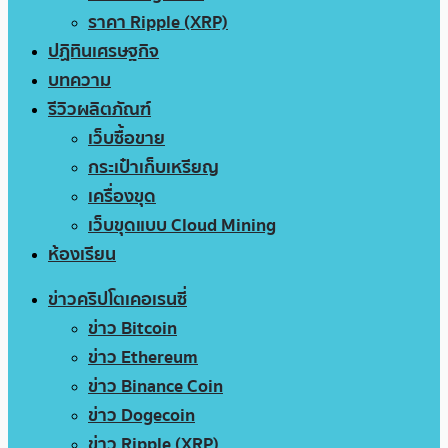
ราคา Ripple (XRP)
ปฏิทินเศรษฐกิจ
บทความ
รีวิวผลิตภัณฑ์
เว็บซื้อขาย
กระเป๋าเก็บเหรียญ
เครื่องขุด
เว็บขุดแบบ Cloud Mining
ห้องเรียน
ข่าวคริปโตเคอเรนซี่
ข่าว Bitcoin
ข่าว Ethereum
ข่าว Binance Coin
ข่าว Dogecoin
ข่าว Ripple (XRP)