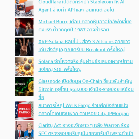
Cloudflare เปิดตัวกระเป๋า Stablecoin ให้ AI
Agent จ่ายค่า API และคอนเทนต์เองได้
Michael Burry เตือน ตลาดหุ้นอาจใกล้พีคเสี่ยง
ดิ่งแรง ย้ำวิกฤตปี 1987 อาจซ้ำรอย
XRP-Solana หลบไป : ส่อง 3 Altcoins ฉายแวว
เด่น ส่งสัญญาณเตรียม Breakout ครั้งใหญ่
Solana จ่อโหวตจริง ลุ้นผ่านข้อเสนอเผาอุปทาน
เหรียญ SOL ครั้งใหญ่
Glassnode เปิดข้อมูล On-Chain ชี้แนวรับสำคัญ
Bitcoin อยู่โซน $63,000 เจ้ามือ-รายย่อยแห่ช้อน
ซื้อ
ธนาคารใหญ่ Wells Fargo ร่วมศึกชิงส่วนแบ่ง
ตลาดโทเคนเงินฝาก ตามรอย Citi, JPMorgan
Clarity Act อาจชะงักยาว ๆ หลัง Warren ร้อง
SEC ตรวจสอบเหรียญมีมของทรัมป์ เพราะทำนัก