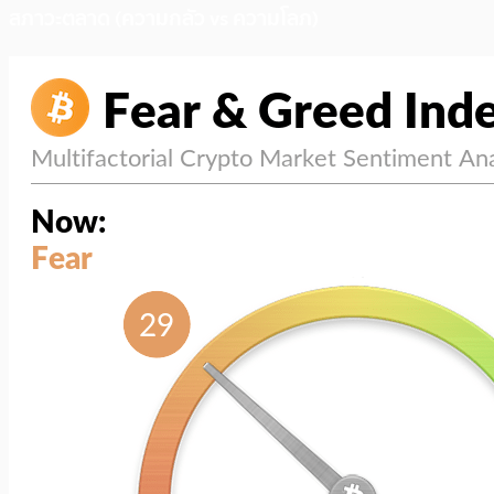
สภาวะตลาด (ความกลัว vs ความโลภ)