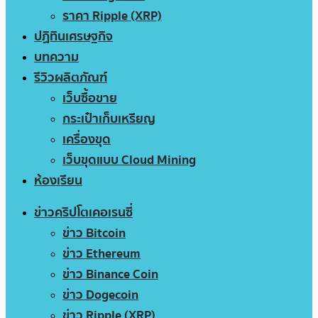
ราคา Ripple (XRP)
ปฏิทินเศรษฐกิจ
บทความ
รีวิวผลิตภัณฑ์
เว็บซื้อขาย
กระเป๋าเก็บเหรียญ
เครื่องขุด
เว็บขุดแบบ Cloud Mining
ห้องเรียน
ข่าวคริปโตเคอเรนซี่
ข่าว Bitcoin
ข่าว Ethereum
ข่าว Binance Coin
ข่าว Dogecoin
ข่าว Ripple (XRP)