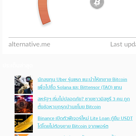
ประเด็นล่าสุด
นักลงทุน Uber รุ่นแรก แนะนำให้เทขาย Bitcoin
เพื่อไปซื้อ Solana และ Bittensor (TAO) แทน
สหรัฐฯ เริ่มไม่ปลอดภัย? ชายชาวมิสซูรี 3 คน ถูก
ตั้งข้อหาบุกรุกบ้านขโมย Bitcoin
Binance เปิดตัวฟีเจอร์ใหม่ Lite Loan กู้ยืม USDT
ได้โดยไม่ต้องขาย Bitcoin จากพอร์ต