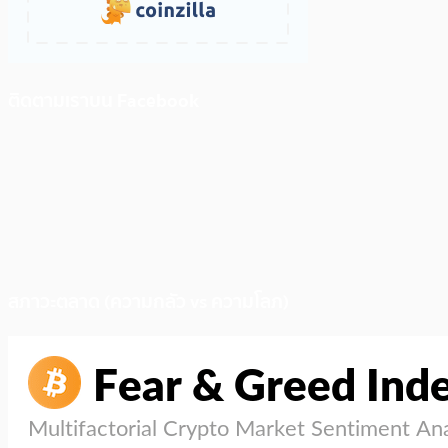
ติดตามเราบน Facebook
สภาวะตลาด (ความกลัว vs ความโลภ)