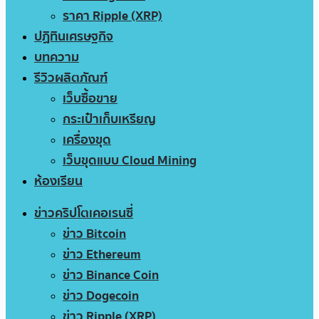
ราคา Ripple (XRP)
ปฏิทินเศรษฐกิจ
บทความ
รีวิวผลิตภัณฑ์
เว็บซื้อขาย
กระเป๋าเก็บเหรียญ
เครื่องขุด
เว็บขุดแบบ Cloud Mining
ห้องเรียน
ข่าวคริปโตเคอเรนซี่
ข่าว Bitcoin
ข่าว Ethereum
ข่าว Binance Coin
ข่าว Dogecoin
ข่าว Ripple (XRP)