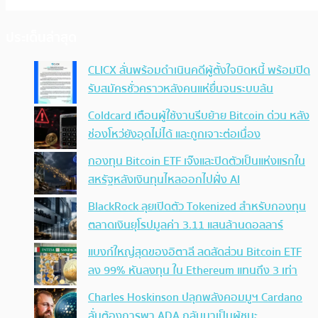
ประเด็นล่าสุด
CLICX ลั่นพร้อมดำเนินคดีผู้ตั้งใจบิดหนี้ พร้อมปิด
รับสมัครชั่วคราวหลังคนแห่ยื่นจนระบบล้น
Coldcard เตือนผู้ใช้งานรีบย้าย Bitcoin ด่วน หลัง
ช่องโหว่ยังอุดไม่ได้ และถูกเจาะต่อเนื่อง
กองทุน Bitcoin ETF เจ๊งและปิดตัวเป็นแห่งแรกใน
สหรัฐหลังเงินทุนไหลออกไปฝั่ง AI
BlackRock ลุยเปิดตัว Tokenized สำหรับกองทุน
ตลาดเงินยุโรปมูลค่า 3.11 แสนล้านดอลลาร์
แบงก์ใหญ่สุดของอิตาลี ลดสัดส่วน Bitcoin ETF
ลง 99% หันลงทุน ใน Ethereum แทนถึง 3 เท่า
Charles Hoskinson ปลุกพลังคอมมูฯ Cardano
ลั่นต้องการพา ADA กลับมาเป็นผู้ชนะ