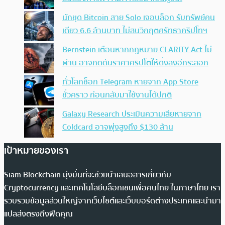
นักขุด Bitcoin สาย Solo เจอบล็อก รับทรัพย์คน
เดียว 6.6 ล้านบาท ไม่สนวิกฤตศรัทธาคริปโทฯ
Bernstein เตือนหากกฎหมาย CLARITY Act ไม่
ผ่าน อาจกดดันราคาคริปโตให้ดิ่งลงอีกระลอก
ทั่วโลกช็อก Telegram หายจาก App Store
ชั่วคราว ก่อนกลับมาใช้งานได้ปกติ
Galaxy Research ประเมินความเสียหายจาก
Coldcard อาจพุ่งสูงถึง $130 ล้าน
เป้าหมายของเรา
Siam Blockchain มุ่งมั่นที่จะช่วยนำเสนอสารเกี่ยวกับ
Cryptocurrency และเทคโนโลยีบล็อกเชนเพื่อคนไทย ในภาษาไทย เรา
รวบรวมข้อมูลส่วนใหญ่จากเว็บไซต์และเว็บบอร์ดต่างประเทศและนำมา
แปลส่งตรงถึงฟีดคุณ