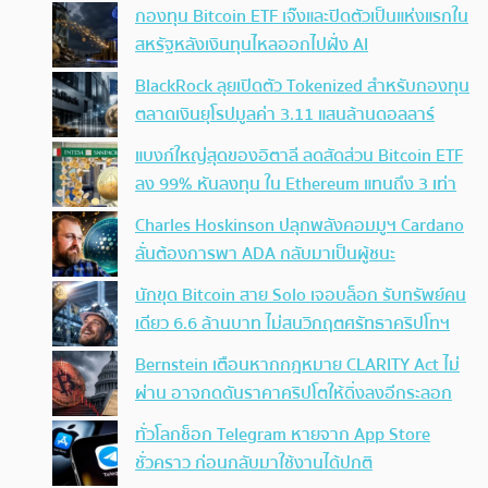
กองทุน Bitcoin ETF เจ๊งและปิดตัวเป็นแห่งแรกใน
สหรัฐหลังเงินทุนไหลออกไปฝั่ง AI
BlackRock ลุยเปิดตัว Tokenized สำหรับกองทุน
ตลาดเงินยุโรปมูลค่า 3.11 แสนล้านดอลลาร์
แบงก์ใหญ่สุดของอิตาลี ลดสัดส่วน Bitcoin ETF
ลง 99% หันลงทุน ใน Ethereum แทนถึง 3 เท่า
Charles Hoskinson ปลุกพลังคอมมูฯ Cardano
ลั่นต้องการพา ADA กลับมาเป็นผู้ชนะ
นักขุด Bitcoin สาย Solo เจอบล็อก รับทรัพย์คน
เดียว 6.6 ล้านบาท ไม่สนวิกฤตศรัทธาคริปโทฯ
Bernstein เตือนหากกฎหมาย CLARITY Act ไม่
ผ่าน อาจกดดันราคาคริปโตให้ดิ่งลงอีกระลอก
ทั่วโลกช็อก Telegram หายจาก App Store
ชั่วคราว ก่อนกลับมาใช้งานได้ปกติ