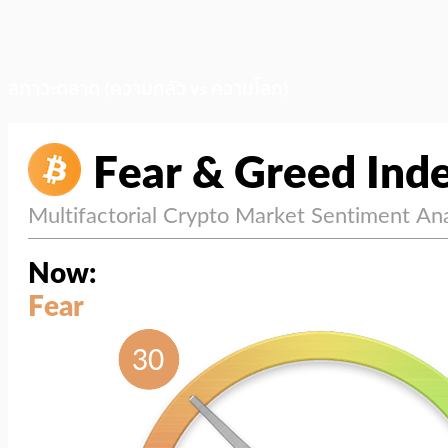
สภาวะตลาด (ความกลัว vs ความโลภ)