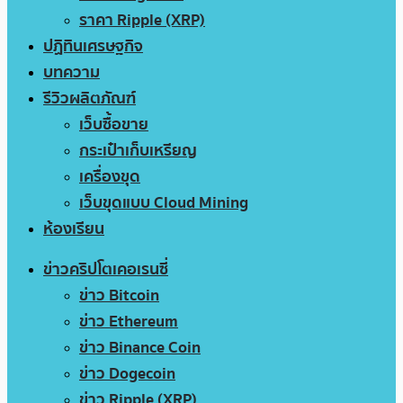
ราคา Ripple (XRP)
ปฏิทินเศรษฐกิจ
บทความ
รีวิวผลิตภัณฑ์
เว็บซื้อขาย
กระเป๋าเก็บเหรียญ
เครื่องขุด
เว็บขุดแบบ Cloud Mining
ห้องเรียน
ข่าวคริปโตเคอเรนซี่
ข่าว Bitcoin
ข่าว Ethereum
ข่าว Binance Coin
ข่าว Dogecoin
ข่าว Ripple (XRP)