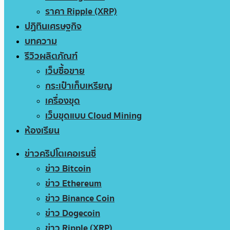
ราคา Ripple (XRP)
ปฏิทินเศรษฐกิจ
บทความ
รีวิวผลิตภัณฑ์
เว็บซื้อขาย
กระเป๋าเก็บเหรียญ
เครื่องขุด
เว็บขุดแบบ Cloud Mining
ห้องเรียน
ข่าวคริปโตเคอเรนซี่
ข่าว Bitcoin
ข่าว Ethereum
ข่าว Binance Coin
ข่าว Dogecoin
ข่าว Ripple (XRP)