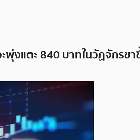
จะพุ่งแตะ 840 บาทในวัฏจักรขาข