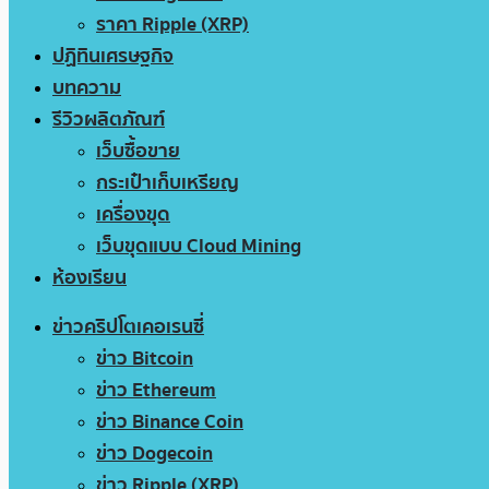
ราคา Ripple (XRP)
ปฏิทินเศรษฐกิจ
บทความ
รีวิวผลิตภัณฑ์
เว็บซื้อขาย
กระเป๋าเก็บเหรียญ
เครื่องขุด
เว็บขุดแบบ Cloud Mining
ห้องเรียน
ข่าวคริปโตเคอเรนซี่
ข่าว Bitcoin
ข่าว Ethereum
ข่าว Binance Coin
ข่าว Dogecoin
ข่าว Ripple (XRP)