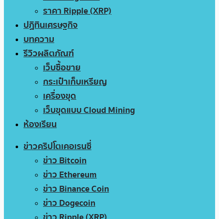
ราคา Ripple (XRP)
ปฏิทินเศรษฐกิจ
บทความ
รีวิวผลิตภัณฑ์
เว็บซื้อขาย
กระเป๋าเก็บเหรียญ
เครื่องขุด
เว็บขุดแบบ Cloud Mining
ห้องเรียน
ข่าวคริปโตเคอเรนซี่
ข่าว Bitcoin
ข่าว Ethereum
ข่าว Binance Coin
ข่าว Dogecoin
ข่าว Ripple (XRP)