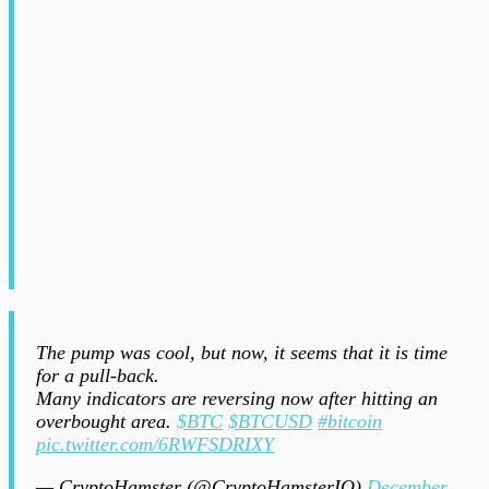
The pump was cool, but now, it seems that it is time
for a pull-back.
Many indicators are reversing now after hitting an
overbought area.
$BTC
$BTCUSD
#bitcoin
pic.twitter.com/6RWFSDRIXY
— CryptoHamster (@CryptoHamsterIO)
December