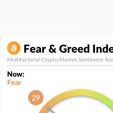
สภาวะตลาด (ความกลัว vs ความโลภ)