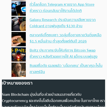
ทั่วโลกช็อก Telegram หายจาก App Store
ชั่วคราว ก่อนกลับมาใช้งานได้ปกติ
Galaxy Research ประเมินความเสียหายจาก
Coldcard อาจพุ่งสูงถึง $130 ล้าน
ตลาดคริปโตซบเซา วอลุ่มซื้อขายรายวันดิ่งเหลือ
$1.5 หมื่นล้าน ต่ำสุดตั้งแต่ต้นปี 2026
Boltz ประกาศระงับให้บริการ Bitcoin Swap
ชั่วคราว หลังตัวเลขการใช้ AI แฮ็กระบบพุ่งสูง
ซินแสชื่อดัง เฉลยแล้ว ‘บล็อกเชน’ เป็นธาตุอะไรใน
ศาสตร์จีน
เป้าหมายของเรา
Siam Blockchain มุ่งมั่นที่จะช่วยนำเสนอสารเกี่ยวกับ
Cryptocurrency และเทคโนโลยีบล็อกเชนเพื่อคนไทย ในภาษาไทย เรา
รวบรวมข้อมูลส่วนใหญ่จากเว็บไซต์และเว็บบอร์ดต่างประเทศและนำมา