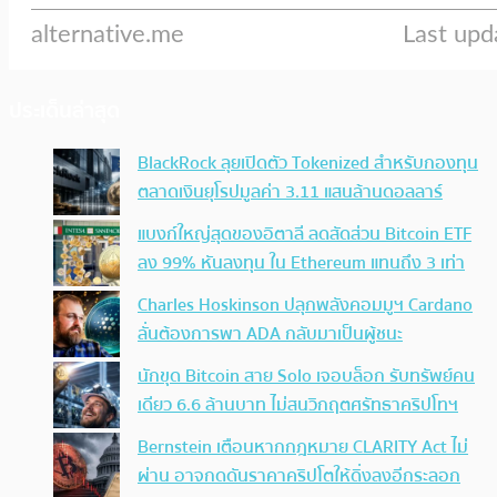
ประเด็นล่าสุด
BlackRock ลุยเปิดตัว Tokenized สำหรับกองทุน
ตลาดเงินยุโรปมูลค่า 3.11 แสนล้านดอลลาร์
แบงก์ใหญ่สุดของอิตาลี ลดสัดส่วน Bitcoin ETF
ลง 99% หันลงทุน ใน Ethereum แทนถึง 3 เท่า
Charles Hoskinson ปลุกพลังคอมมูฯ Cardano
ลั่นต้องการพา ADA กลับมาเป็นผู้ชนะ
นักขุด Bitcoin สาย Solo เจอบล็อก รับทรัพย์คน
เดียว 6.6 ล้านบาท ไม่สนวิกฤตศรัทธาคริปโทฯ
Bernstein เตือนหากกฎหมาย CLARITY Act ไม่
ผ่าน อาจกดดันราคาคริปโตให้ดิ่งลงอีกระลอก