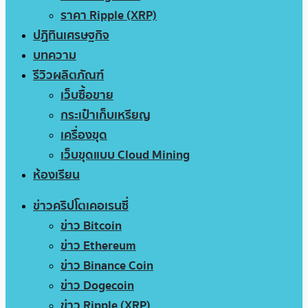
ราคา Ripple (XRP)
ปฏิทินเศรษฐกิจ
บทความ
รีวิวผลิตภัณฑ์
เว็บซื้อขาย
กระเป๋าเก็บเหรียญ
เครื่องขุด
เว็บขุดแบบ Cloud Mining
ห้องเรียน
ข่าวคริปโตเคอเรนซี่
ข่าว Bitcoin
ข่าว Ethereum
ข่าว Binance Coin
ข่าว Dogecoin
ข่าว Ripple (XRP)