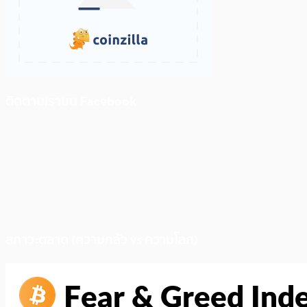
ติดตามเราบน Facebook
สภาวะตลาด (ความกลัว vs ความโลภ)