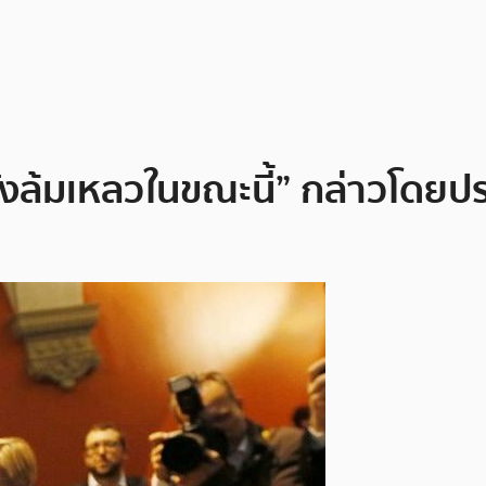
ังล้มเหลวในขณะนี้” กล่าวโดยปร