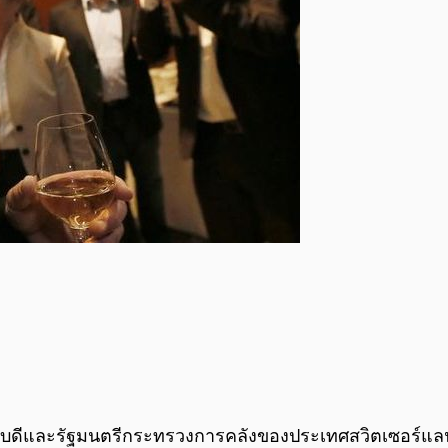
บดีและรัฐมนตรีกระทรวงการคลังของประเทศสวิตเซอร์แลนด์