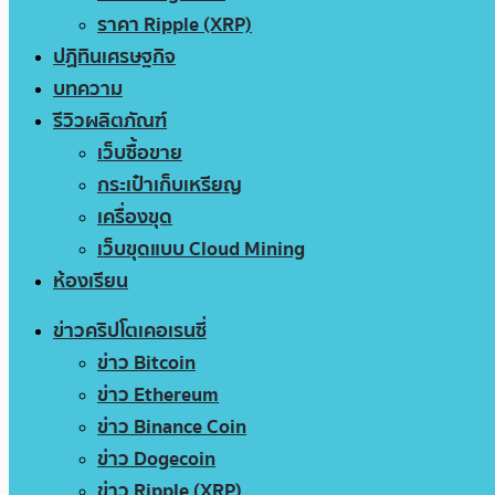
ราคา Ripple (XRP)
ปฏิทินเศรษฐกิจ
บทความ
รีวิวผลิตภัณฑ์
เว็บซื้อขาย
กระเป๋าเก็บเหรียญ
เครื่องขุด
เว็บขุดแบบ Cloud Mining
ห้องเรียน
ข่าวคริปโตเคอเรนซี่
ข่าว Bitcoin
ข่าว Ethereum
ข่าว Binance Coin
ข่าว Dogecoin
ข่าว Ripple (XRP)