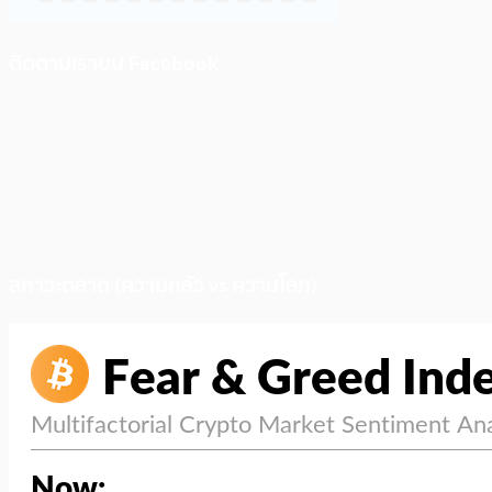
ติดตามเราบน Facebook
สภาวะตลาด (ความกลัว vs ความโลภ)