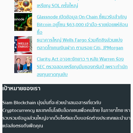
เหรียญ SOL ครั้งใหญ่
Glassnode เปิดข้อมูล On-Chain ชี้แนวรับสำคัญ
Bitcoin อยู่โซน $63,000 เจ้ามือ-รายย่อยแห่ช้อน
ซื้อ
ธนาคารใหญ่ Wells Fargo ร่วมศึกชิงส่วนแบ่ง
ตลาดโทเคนเงินฝาก ตามรอย Citi, JPMorgan
Clarity Act อาจชะงักยาว ๆ หลัง Warren ร้อง
SEC ตรวจสอบเหรียญมีมของทรัมป์ เพราะทำนัก
ลงทุนขาดทุนยับ
เป้าหมายของเรา
Siam Blockchain มุ่งมั่นที่จะช่วยนำเสนอสารเกี่ยวกับ
Cryptocurrency และเทคโนโลยีบล็อกเชนเพื่อคนไทย ในภาษาไทย เรา
รวบรวมข้อมูลส่วนใหญ่จากเว็บไซต์และเว็บบอร์ดต่างประเทศและนำมา
แปลส่งตรงถึงฟีดคุณ