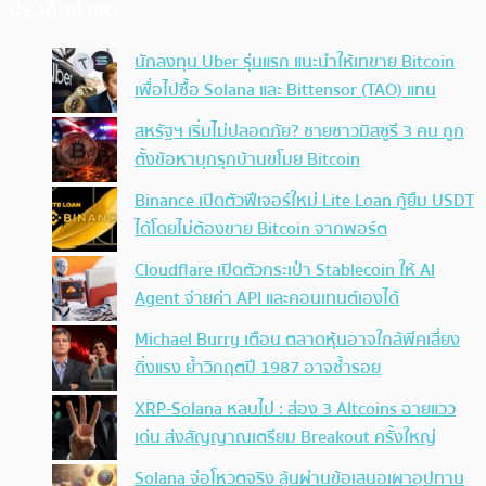
ประเด็นล่าสุด
นักลงทุน Uber รุ่นแรก แนะนำให้เทขาย Bitcoin
เพื่อไปซื้อ Solana และ Bittensor (TAO) แทน
สหรัฐฯ เริ่มไม่ปลอดภัย? ชายชาวมิสซูรี 3 คน ถูก
ตั้งข้อหาบุกรุกบ้านขโมย Bitcoin
Binance เปิดตัวฟีเจอร์ใหม่ Lite Loan กู้ยืม USDT
ได้โดยไม่ต้องขาย Bitcoin จากพอร์ต
Cloudflare เปิดตัวกระเป๋า Stablecoin ให้ AI
Agent จ่ายค่า API และคอนเทนต์เองได้
Michael Burry เตือน ตลาดหุ้นอาจใกล้พีคเสี่ยง
ดิ่งแรง ย้ำวิกฤตปี 1987 อาจซ้ำรอย
XRP-Solana หลบไป : ส่อง 3 Altcoins ฉายแวว
เด่น ส่งสัญญาณเตรียม Breakout ครั้งใหญ่
Solana จ่อโหวตจริง ลุ้นผ่านข้อเสนอเผาอุปทาน