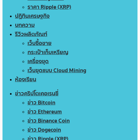
ราคา Ripple (XRP)
ปฏิทินเศรษฐกิจ
บทความ
รีวิวผลิตภัณฑ์
เว็บซื้อขาย
กระเป๋าเก็บเหรียญ
เครื่องขุด
เว็บขุดแบบ Cloud Mining
ห้องเรียน
ข่าวคริปโตเคอเรนซี่
ข่าว Bitcoin
ข่าว Ethereum
ข่าว Binance Coin
ข่าว Dogecoin
ข่าว Ripple (XRP)