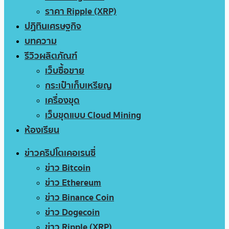
ราคา Ripple (XRP)
ปฏิทินเศรษฐกิจ
บทความ
รีวิวผลิตภัณฑ์
เว็บซื้อขาย
กระเป๋าเก็บเหรียญ
เครื่องขุด
เว็บขุดแบบ Cloud Mining
ห้องเรียน
ข่าวคริปโตเคอเรนซี่
ข่าว Bitcoin
ข่าว Ethereum
ข่าว Binance Coin
ข่าว Dogecoin
ข่าว Ripple (XRP)