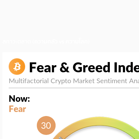
สภาวะตลาด (ความกลัว vs ความโลภ)