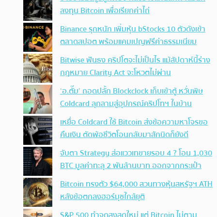
ลงทุน Bitcoin เพื่อเรียกค่าไถ่
Binance รุกหนัก เพิ่มหุ้น bStocks 10 ตัวดังเข้า
ตลาดสปอต พร้อมแคมเปญฟรีค่าธรรมเนียม
Bitwise ฟันธง คริปโตจะไม่เป็นไร แม้สัปดาห์นี้ร่าง
กฎหมาย Clarity Act จะโหวตไม่ผ่าน
‘อ.ตั๊ม’ ถอดปลั้ก Blockclock เก็บเข้าตู้ หวั่นพิษ
Coldcard ลุกลามสู่อุปกรณ์คริปโทฯ ในบ้าน
เหยื่อ Coldcard ใช้ Bitcoin ส่งข้อความหาโจรขอ
คืนเงิน ตัดพ้อชีวิตโอนกลับมาสักนิดก็ยังดี
จับตา Strategy ส่อแววเทขายรอบ 4 ? โอน 1,030
BTC มูลค่าทะลุ 2 พันล้านบาท ออกจากกระเป๋า
Bitcoin ทรงตัว $64,000 สวนทางหุ้นสหรัฐฯ ATH
หลังข้อตกลงฮอร์มุซใกล้ยุติ
S&P 500 ทำจุดสูงสุดใหม่ แต่ Bitcoin ไม่ตาม