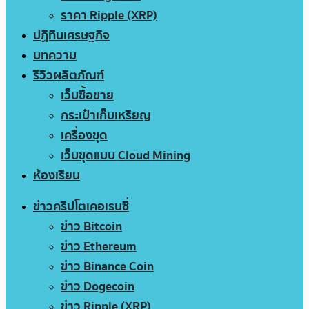
ราคา Ripple (XRP)
ปฏิทินเศรษฐกิจ
บทความ
รีวิวผลิตภัณฑ์
เว็บซื้อขาย
กระเป๋าเก็บเหรียญ
เครื่องขุด
เว็บขุดแบบ Cloud Mining
ห้องเรียน
ข่าวคริปโตเคอเรนซี่
ข่าว Bitcoin
ข่าว Ethereum
ข่าว Binance Coin
ข่าว Dogecoin
ข่าว Ripple (XRP)