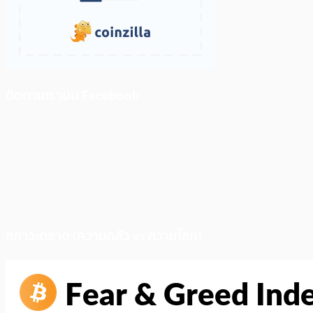
ติดตามเราบน Facebook
สภาวะตลาด (ความกลัว vs ความโลภ)