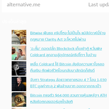
ประเด็นล่าสุด
Bitwise ฟันธง คริปโตจะไม่เป็นไร แม้สัปดาห์นี้ร่าง
กฎหมาย Clarity Act จะโหวตไม่ผ่าน
‘อ.ตั๊ม’ ถอดปลั้ก Blockclock เก็บเข้าตู้ หวั่นพิษ
Coldcard ลุกลามสู่อุปกรณ์คริปโทฯ ในบ้าน
เหยื่อ Coldcard ใช้ Bitcoin ส่งข้อความหาโจรขอ
คืนเงิน ตัดพ้อชีวิตโอนกลับมาสักนิดก็ยังดี
จับตา Strategy ส่อแววเทขายรอบ 4 ? โอน 1,030
BTC มูลค่าทะลุ 2 พันล้านบาท ออกจากกระเป๋า
Bitcoin ทรงตัว $64,000 สวนทางหุ้นสหรัฐฯ ATH
หลังข้อตกลงฮอร์มุซใกล้ยุติ