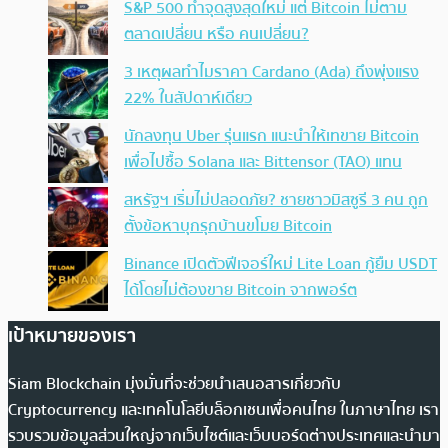
S&P 500 ทำจุดสูงสุดใหม่ แต่ Bitcoin ไม่ตาม
ตลาดเปลี่ยน หรือ คนเปลี่ยน?
3 เหตุผลทำไมราคา Cardano (Ada) ถึงพุ่งแรง
22% ในสัปดาห์เดียว
นักลงทุน Uber รุ่นแรก แนะนำให้เทขาย Bitcoin
เพื่อไปซื้อ Solana และ Bittensor (TAO) แทน
สหรัฐฯ เริ่มไม่ปลอดภัย? ชายชาวมิสซูรี 3 คน ถูก
ตั้งข้อหาบุกรุกบ้านขโมย Bitcoin
Binance เปิดตัวฟีเจอร์ใหม่ Lite Loan กู้ยืม USDT
ได้โดยไม่ต้องขาย Bitcoin จากพอร์ต
เป้าหมายของเรา
Siam Blockchain มุ่งมั่นที่จะช่วยนำเสนอสารเกี่ยวกับ
Cryptocurrency และเทคโนโลยีบล็อกเชนเพื่อคนไทย ในภาษาไทย เรา
รวบรวมข้อมูลส่วนใหญ่จากเว็บไซต์และเว็บบอร์ดต่างประเทศและนำมา