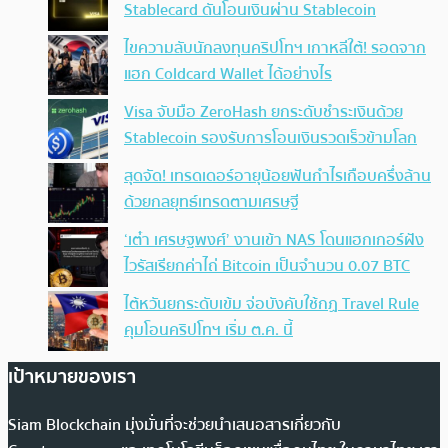
Stablecard ดันโอนเงินผ่าน Stablecoin
ไขความลับนักลงทุนคริปโทฯ เกาหลีใต้! รอดจาก
แฮก Coldcard Wallet ได้อย่างไร
Visa จับมือ ZeroHash ยกระดับชำระเงินด้วย
Stablecoin รองรับการโอนเงินรวดเร็วข้ามโลก
สุดจัด! เทรดเดอร์อายุน้อยฟันกำไรเกือบครึ่งล้าน
ด้วยกลยุทธ์เทรดตามเศรษฐี
‘เต๋า เศรษฐพงศ์’ งานเข้า NAS โดนแฮกเกอร์ฝัง
ไวรัสเรียกค่าไถ่ Bitcoin เป็นจำนวน 0.07 BTC
ไต้หวันยกระดับเข้ม จ่อบังคับใช้กฏ Travel Rule
คุมโอนคริปโทฯ เริ่ม ต.ค. นี้
เป้าหมายของเรา
Siam Blockchain มุ่งมั่นที่จะช่วยนำเสนอสารเกี่ยวกับ