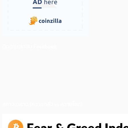
ติดตามเราบน Facebook
สภาวะตลาด (ความกลัว vs ความโลภ)