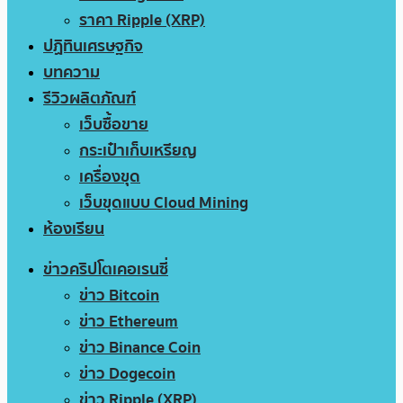
ราคา Ripple (XRP)
ปฏิทินเศรษฐกิจ
บทความ
รีวิวผลิตภัณฑ์
เว็บซื้อขาย
กระเป๋าเก็บเหรียญ
เครื่องขุด
เว็บขุดแบบ Cloud Mining
ห้องเรียน
ข่าวคริปโตเคอเรนซี่
ข่าว Bitcoin
ข่าว Ethereum
ข่าว Binance Coin
ข่าว Dogecoin
ข่าว Ripple (XRP)