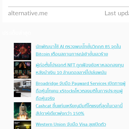
ประเด็นล่าสุด
นักพัฒนาใช้ AI ตรวจพบบั๊กขั้นวิกฤต 85 จุดใน
Bitcoin เตือนสถานการณ์เข้าขั้นเลวร้าย
ผู้ก่อตั้งโปรเจกต์ NFT ถูกฟ้องข้อหาหลอกลงทุน
หลังนำเงิน 10 ล้านดอลลาร์ไปเล่นพนัน
Broadridge จับมือ Payward Services เปิดทางผู้
ถือหุ้นโทเคน xStocksโหวตลงมติในการประชุมผู้
ถือหุ้นจริง
Cashcat ขึ้นแท่นเหรียญมีมที่โตแรงที่สุดในเวลานี้
สัปดาห์เดียวพุ่งกว่า 150%
Western Union จับมือ Visa ลุยเปิดตัว