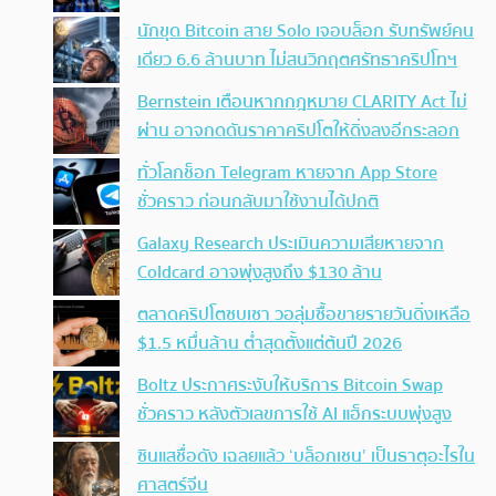
นักขุด Bitcoin สาย Solo เจอบล็อก รับทรัพย์คน
เดียว 6.6 ล้านบาท ไม่สนวิกฤตศรัทธาคริปโทฯ
Bernstein เตือนหากกฎหมาย CLARITY Act ไม่
ผ่าน อาจกดดันราคาคริปโตให้ดิ่งลงอีกระลอก
ทั่วโลกช็อก Telegram หายจาก App Store
ชั่วคราว ก่อนกลับมาใช้งานได้ปกติ
Galaxy Research ประเมินความเสียหายจาก
Coldcard อาจพุ่งสูงถึง $130 ล้าน
ตลาดคริปโตซบเซา วอลุ่มซื้อขายรายวันดิ่งเหลือ
$1.5 หมื่นล้าน ต่ำสุดตั้งแต่ต้นปี 2026
Boltz ประกาศระงับให้บริการ Bitcoin Swap
ชั่วคราว หลังตัวเลขการใช้ AI แฮ็กระบบพุ่งสูง
ซินแสชื่อดัง เฉลยแล้ว ‘บล็อกเชน’ เป็นธาตุอะไรใน
ศาสตร์จีน