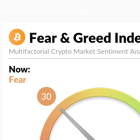
สภาวะตลาด (ความกลัว vs ความโลภ)