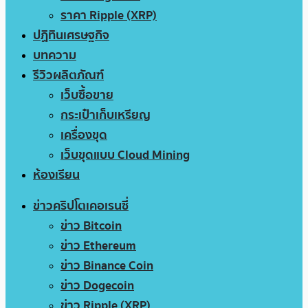
ราคา Ripple (XRP)
ปฏิทินเศรษฐกิจ
บทความ
รีวิวผลิตภัณฑ์
เว็บซื้อขาย
กระเป๋าเก็บเหรียญ
เครื่องขุด
เว็บขุดแบบ Cloud Mining
ห้องเรียน
ข่าวคริปโตเคอเรนซี่
ข่าว Bitcoin
ข่าว Ethereum
ข่าว Binance Coin
ข่าว Dogecoin
ข่าว Ripple (XRP)