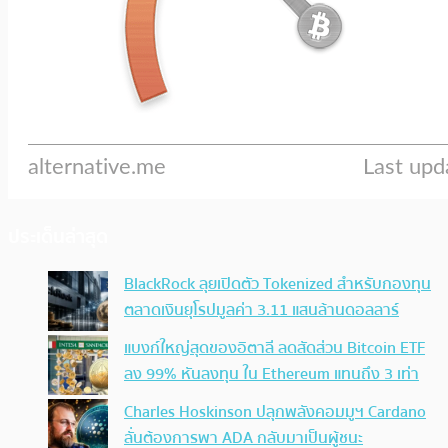
ประเด็นล่าสุด
BlackRock ลุยเปิดตัว Tokenized สำหรับกองทุน
ตลาดเงินยุโรปมูลค่า 3.11 แสนล้านดอลลาร์
แบงก์ใหญ่สุดของอิตาลี ลดสัดส่วน Bitcoin ETF
ลง 99% หันลงทุน ใน Ethereum แทนถึง 3 เท่า
Charles Hoskinson ปลุกพลังคอมมูฯ Cardano
ลั่นต้องการพา ADA กลับมาเป็นผู้ชนะ