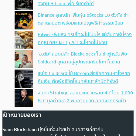
ลงทุน Bitcoin เพื่อเรียกค่าไถ่
Binance รุกหนัก เพิ่มหุ้น bStocks 10 ตัวดังเข้า
ตลาดสปอต พร้อมแคมเปญฟรีค่าธรรมเนียม
Bitwise ฟันธง คริปโตจะไม่เป็นไร แม้สัปดาห์นี้ร่าง
กฎหมาย Clarity Act จะโหวตไม่ผ่าน
‘อ.ตั๊ม’ ถอดปลั้ก Blockclock เก็บเข้าตู้ หวั่นพิษ
Coldcard ลุกลามสู่อุปกรณ์คริปโทฯ ในบ้าน
เหยื่อ Coldcard ใช้ Bitcoin ส่งข้อความหาโจรขอ
คืนเงิน ตัดพ้อชีวิตโอนกลับมาสักนิดก็ยังดี
จับตา Strategy ส่อแววเทขายรอบ 4 ? โอน 1,030
BTC มูลค่าทะลุ 2 พันล้านบาท ออกจากกระเป๋า
เป้าหมายของเรา
Siam Blockchain มุ่งมั่นที่จะช่วยนำเสนอสารเกี่ยวกับ