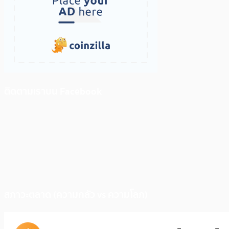
ติดตามเราบน Facebook
สภาวะตลาด (ความกลัว vs ความโลภ)