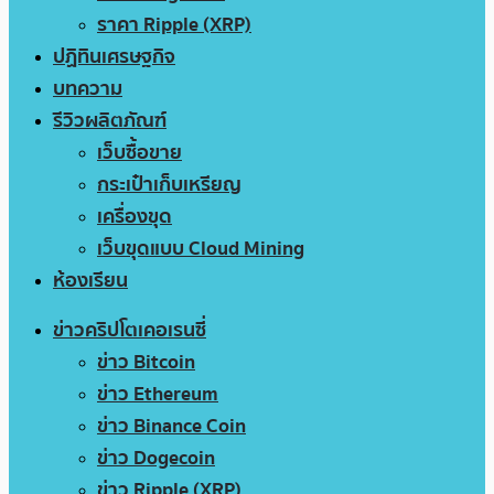
ราคา Ripple (XRP)
ปฏิทินเศรษฐกิจ
บทความ
รีวิวผลิตภัณฑ์
เว็บซื้อขาย
กระเป๋าเก็บเหรียญ
เครื่องขุด
เว็บขุดแบบ Cloud Mining
ห้องเรียน
ข่าวคริปโตเคอเรนซี่
ข่าว Bitcoin
ข่าว Ethereum
ข่าว Binance Coin
ข่าว Dogecoin
ข่าว Ripple (XRP)