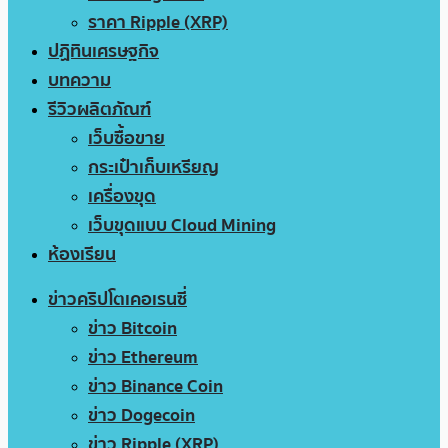
ราคา Ripple (XRP)
ปฏิทินเศรษฐกิจ
บทความ
รีวิวผลิตภัณฑ์
เว็บซื้อขาย
กระเป๋าเก็บเหรียญ
เครื่องขุด
เว็บขุดแบบ Cloud Mining
ห้องเรียน
ข่าวคริปโตเคอเรนซี่
ข่าว Bitcoin
ข่าว Ethereum
ข่าว Binance Coin
ข่าว Dogecoin
ข่าว Ripple (XRP)