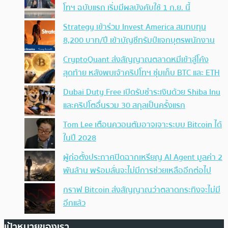
โทฯ ฉบับแรก เริ่มมีผลบังคับใช้ 1 ก.ย. นี้
Strategy เข้าร่วม Invest America สมทบทุน
8,200 บาท/ปี เข้าบัญชีทรัมป์แจกบุตรพนักงาน
CryptoQuant ส่งสัญญาณตลาดหมีเข้าสู่โค้ง
สุดท้าย หลังพบเจ้าคริปโทฯ ซุ่มเก็บ BTC และ ETH
Dubai Duty Free เปิดรับชำระเงินด้วย Shiba Inu
และคริปโตอื่นรวม 30 สกุลเป็นครั้งแรก
Tom Lee เตือนควอนตัมอาจเจาะระบบ Bitcoin ได้
ในปี 2028
ผู้ก่อตั้งประกาศปิดฉากเหรียญ AI Agent มูลค่า 2
พันล้าน พร้อมลั่นจะไม่มีการช่วยเหลืออีกต่อไป
กราฟ Bitcoin ส่งสัญญาณว่าตลาดกระทิงจะไม่มี
อีกแล้ว
เป้าหมายของเรา