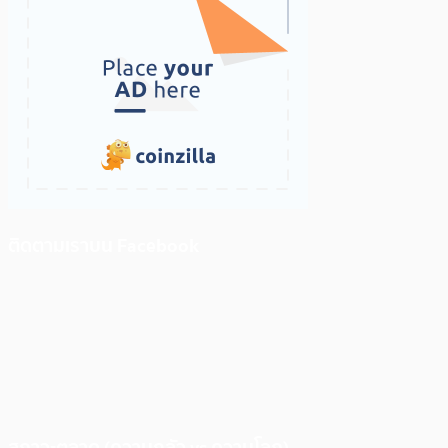
ติดตามเราบน Facebook
สภาวะตลาด (ความกลัว vs ความโลภ)