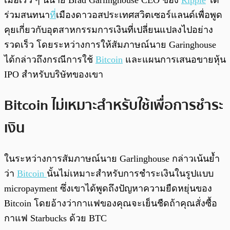
เมื่อเร็ว ๆ นี้นาย Brad Garlinghouse CEO ของ
Ripple
ได้
ร่วมสนทนา
ที่
เมืองดาวอสประเทศสวิตเซอร์แลนด์เพื่อพูด
คุยเกี่ยวกับอุตสาหกรรมการเงินที่เปลี่ยนแปลงไปอย่าง
รวดเร็ว โดยระหว่างการให้สัมภาษณ์นาย Garinghouse
ได้กล่าวถึงกรณีการใช้
Bitcoin
และแผนการเสนอขายหุ้น
IPO สำหรับบริษัทของเขา
Bitcoin ไม่เหมาะสำหรับใช้เพื่อการชำระ
เงิน
ในระหว่างการสัมภาษณ์นาย Garlinghouse กล่าวเน้นย้ำ
ว่า
Bitcoin
นั้นไม่เหมาะสำหรับก
ารชำระเงินในรูปแบบ
micropayment
ซึ่งเขาได้พูดถึงปัญหาความยืดหยุ่นของ
Bitcoin โดยอ้างว่ากาแฟของคุณจะเย็นชืดถ้าคุณสั่งซื้อ
กาแฟ Starbucks ด้วย BTC