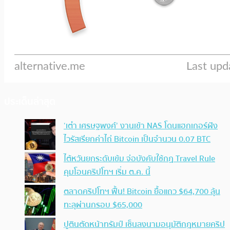
ประเด็นล่าสุด
‘เต๋า เศรษฐพงศ์’ งานเข้า NAS โดนแฮกเกอร์ฝัง
ไวรัสเรียกค่าไถ่ Bitcoin เป็นจำนวน 0.07 BTC
ไต้หวันยกระดับเข้ม จ่อบังคับใช้กฏ Travel Rule
คุมโอนคริปโทฯ เริ่ม ต.ค. นี้
ตลาดคริปโทฯ ฟื้น! Bitcoin ยื้อแถว $64,700 ลุ้น
ทะลุผ่านกรอบ $65,000
ปูตินตัดหน้าทรัมป์ เซ็นลงนามอนุมัติกฎหมายคริป